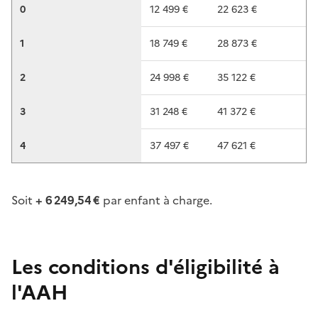
0
12 499 €
22 623 €
1
18 749 €
28 873 €
2
24 998 €
35 122 €
3
31 248 €
41 372 €
4
37 497 €
47 621 €
Soit
+ 6 249,54 €
par enfant à charge.
Les conditions d'éligibilité à
l'AAH