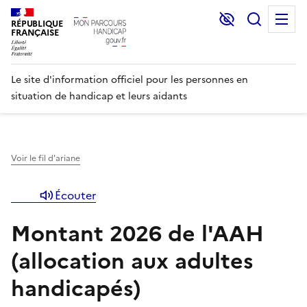
Lecture et C
Recher
M
RÉPUBLIQUE
FRANÇAISE
Le site d'information officiel pour les personnes en
situation de handicap et leurs aidants
Voir le fil d'ariane
Écouter
Montant 2026 de l'AAH
(allocation aux adultes
handicapés)