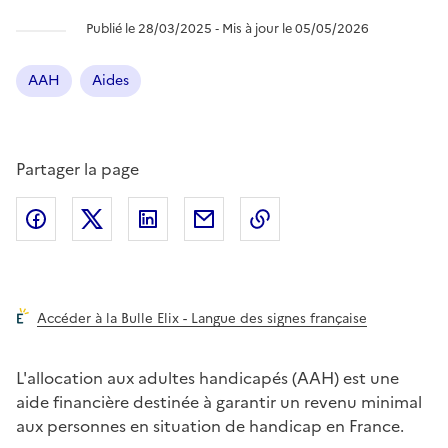
Publié le 28/03/2025 ‐ Mis à jour le 05/05/2026
AAH
Aides
Partager la page
Partager l'article sur
Partager l'article sur X (anciennement
Partager l'article sur
Facebook
Partager l'article par courriel
Copier dans le presse
LinkedIn
Twitte
Accéder à la Bulle Elix - Langue des signes française
L'allocation aux adultes handicapés (AAH) est une
aide financière destinée à garantir un revenu minimal
aux personnes en situation de handicap en France.