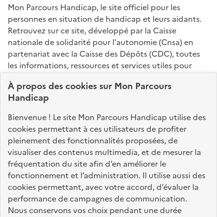
Mon Parcours Handicap, le site officiel pour les
personnes en situation de handicap et leurs aidants.
Retrouvez sur ce site, développé par la Caisse
nationale de solidarité pour l'autonomie (Cnsa) en
partenariat avec la Caisse des Dépôts (CDC), toutes
les informations, ressources et services utiles pour
connaître vos droits, effectuer vos démarches,
À propos des
cookies
sur Mon Parcours
identifier vos interlocuteurs.
Handicap
Nos sites partenaires
Bienvenue ! Le site Mon Parcours Handicap utilise des
info.gouv.fr
service-public.fr
legifrance.gouv.fr
cookies permettant à ces utilisateurs de profiter
pleinement des fonctionnalités proposées, de
data.gouv.fr
visualiser des contenus multimedia, et de mesurer la
fréquentation du site afin d’en améliorer le
fonctionnement et l’administration. Il utilise aussi des
Nos partenaires
cookies permettant, avec votre accord, d’évaluer la
performance de campagnes de communication.
Nous conservons vos choix pendant une durée
La Caisse des Dépôts