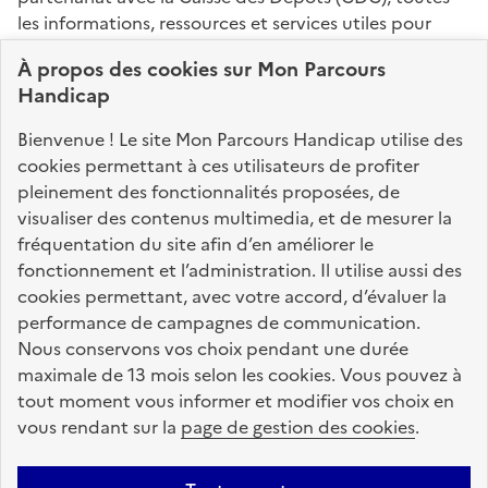
les informations, ressources et services utiles pour
connaître vos droits, effectuer vos démarches,
À propos des
cookies
sur Mon Parcours
identifier vos interlocuteurs.
Handicap
Nos sites partenaires
Bienvenue ! Le site Mon Parcours Handicap utilise des
info.gouv.fr
service-public.fr
legifrance.gouv.fr
cookies permettant à ces utilisateurs de profiter
pleinement des fonctionnalités proposées, de
data.gouv.fr
visualiser des contenus multimedia, et de mesurer la
fréquentation du site afin d’en améliorer le
fonctionnement et l’administration. Il utilise aussi des
Nos partenaires
cookies permettant, avec votre accord, d’évaluer la
performance de campagnes de communication.
Nous conservons vos choix pendant une durée
La Caisse des Dépôts
accompagne les parcours
maximale de 13 mois selon les cookies. Vous pouvez à
de vie
tout moment vous informer et modifier vos choix en
vous rendant sur la
page de gestion des cookies
.
Plan du site
Accessibilité : totalement conforme
Mentions légales