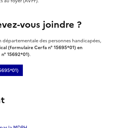
nts au foyer (AVPF).
evez-vous joindre ?
on départementale des personnes handicapées,
ical (formulaire Cerfa n° 15695*01) en
 n° 15692*01)
.
15695*01)
t
 par la MDPH