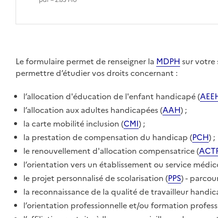
pdf – 2.65 Mo
Le formulaire permet de renseigner la
MDPH
sur votre 
permettre d’étudier vos droits concernant :
l’allocation d'éducation de l'enfant handicapé (
AEE
l’allocation aux adultes handicapées (
AAH
) ;
la carte mobilité inclusion (
CMI
) ;
la prestation de compensation du handicap (
PCH
) ;
le renouvellement d'allocation compensatrice (
ACT
l’orientation vers un établissement ou service médic
le projet personnalisé de scolarisation (
PPS
) - parcour
la reconnaissance de la qualité de travailleur handic
l’orientation professionnelle et/ou formation profess