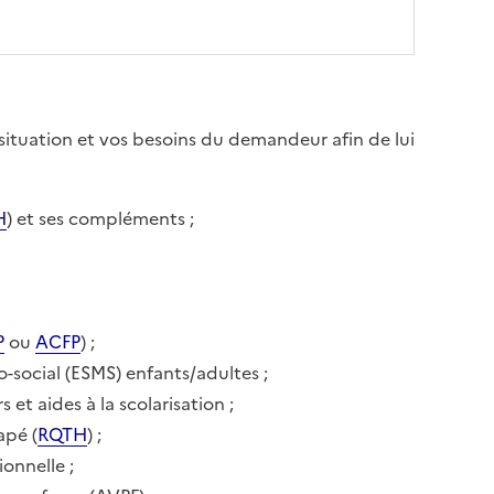
situation et vos besoins du demandeur afin de lui
H
) et ses compléments ;
P
ou
ACFP
) ;
o-social (ESMS) enfants/adultes ;
s et aides à la scolarisation ;
apé (
RQTH
) ;
ionnelle ;