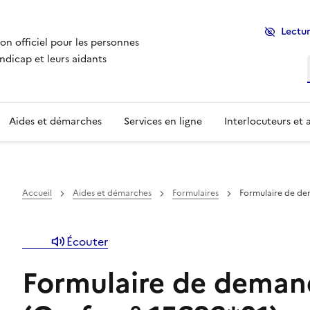
Lectur
ion officiel pour les personnes
ndicap et leurs aidants
Aides et démarches
Services en ligne
Interlocuteurs et 
r dans la rubrique est affichée ci-dessous, vous pouvez a
Un menu de navigation est disponible pour vous perme
Accueil
Aides et démarches
Formulaires
Formulaire de de
Écouter
Formulaire de deman