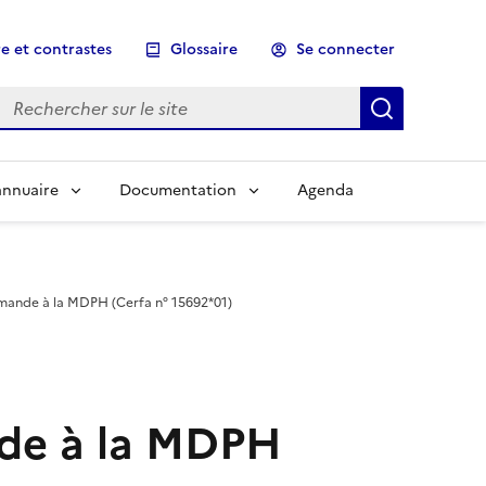
e et contrastes
Glossaire
Se connecter
Rechercher sur le site
Lancer un
annuaire
Documentation
Agenda
ussi accéder directement au contenu principal en actionna
ttre de naviguer dans cette rubrique en actionnant ce lie
mande à la MDPH (Cerfa n° 15692*01)
de à la MDPH