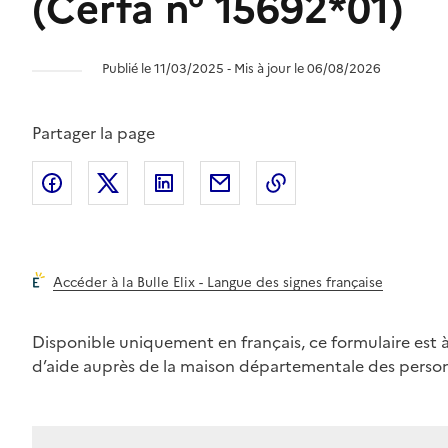
(Cerfa n° 15692*01)
Publié le 11/03/2025 ‐ Mis à jour le 06/08/2026
Partager la page
Partager l'article sur
Partager l'article sur X (anciennement
Partager l'article sur
Facebook
Partager l'article par courri
Copier dans le pres
LinkedIn
Twit
Accéder à la Bulle Elix - Langue des signes française
Disponible uniquement en français, ce formulaire est
d’aide auprès de la maison départementale des perso