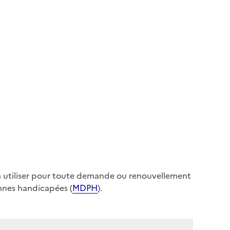
el
se-papier
ter
)
 à utiliser pour toute demande ou renouvellement
nnes handicapées (
MDPH
).