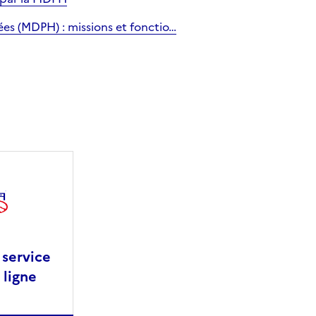
s (MDPH) : missions et fonctio…
 service
ligne