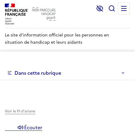
Lecture et C
Recher
M
RÉPUBLIQUE
FRANÇAISE
Le site d'information officiel pour les personnes en
situation de handicap et leurs aidants
Un menu de navigation vous permettant de naviguer dans 
Dans cette rubrique
Un menu de navigation est disponible pour vous permett
Voir le fil d'ariane
Écouter