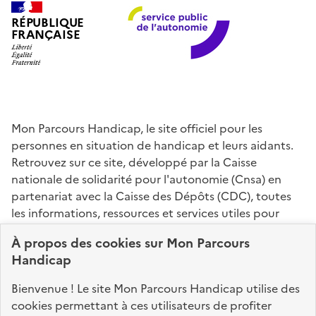
RÉPUBLIQUE
FRANÇAISE
Mon Parcours Handicap, le site officiel pour les
personnes en situation de handicap et leurs aidants.
Retrouvez sur ce site, développé par la Caisse
nationale de solidarité pour l'autonomie (Cnsa) en
partenariat avec la Caisse des Dépôts (CDC), toutes
les informations, ressources et services utiles pour
connaître vos droits, effectuer vos démarches,
À propos des
cookies
sur Mon Parcours
identifier vos interlocuteurs.
Handicap
Nos sites partenaires
Bienvenue ! Le site Mon Parcours Handicap utilise des
info.gouv.fr
service-public.fr
legifrance.gouv.fr
cookies permettant à ces utilisateurs de profiter