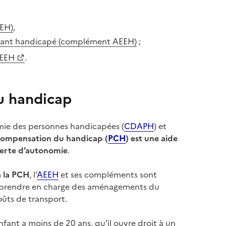
EEH)
,
enfant handicapé (complément AEEH)
;
AEEH
.
u handicap
omie des personnes handicapées (
CDAPH
) et
 compensation du handicap (
PCH
) est une aide
 perte d’autonomie
.
à la PCH
, l’
AEEH
et ses compléments sont
e prendre en charge des aménagements du
ûts de transport.
nfant a moins de 20 ans, qu’il ouvre droit à un