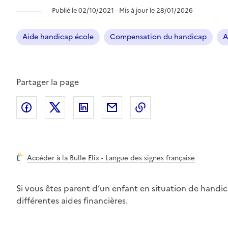
Publié le 02/10/2021 ‐ Mis à jour le 28/01/2026
Aide handicap école
Compensation du handicap
A
Partager la page
Partager l'article sur
Partager l'article sur X (anciennement
Partager l'article sur
Facebook
Partager l'article par courri
Copier dans le pres
LinkedIn
Twit
Accéder à la Bulle Elix - Langue des signes française
Si vous êtes parent d’un enfant en situation de handic
différentes aides financières.