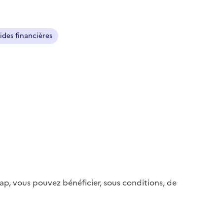
ides financières
el
se-papier
ter
)
ap, vous pouvez bénéficier, sous conditions, de