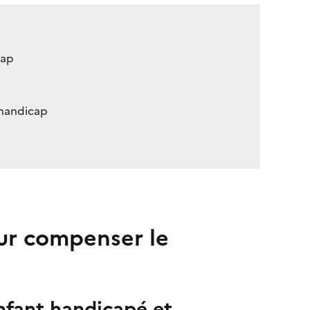
cap
 handicap
our compenser le
nfant handicapé et