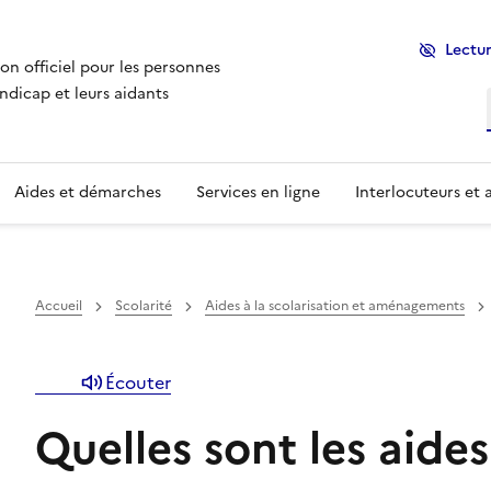
Lectur
ion officiel pour les personnes
ndicap et leurs aidants
Aides et démarches
Services en ligne
Interlocuteurs et 
r dans la rubrique est affichée ci-dessous, vous pouvez a
Un menu de navigation est disponible pour vous perme
Accueil
Scolarité
Aides à la scolarisation et aménagements
Écouter
Quelles sont les aides