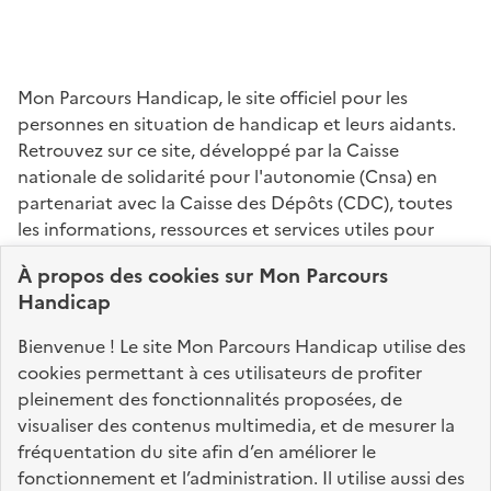
Mon Parcours Handicap, le site officiel pour les
personnes en situation de handicap et leurs aidants.
Retrouvez sur ce site, développé par la Caisse
nationale de solidarité pour l'autonomie (Cnsa) en
partenariat avec la Caisse des Dépôts (CDC), toutes
les informations, ressources et services utiles pour
connaître vos droits, effectuer vos démarches,
À propos des
cookies
sur Mon Parcours
identifier vos interlocuteurs.
Handicap
Nos sites partenaires
Bienvenue ! Le site Mon Parcours Handicap utilise des
info.gouv.fr
service-public.fr
legifrance.gouv.fr
cookies permettant à ces utilisateurs de profiter
pleinement des fonctionnalités proposées, de
data.gouv.fr
visualiser des contenus multimedia, et de mesurer la
fréquentation du site afin d’en améliorer le
fonctionnement et l’administration. Il utilise aussi des
Nos partenaires