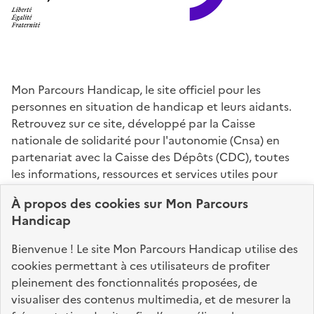
Mon Parcours Handicap, le site officiel pour les
personnes en situation de handicap et leurs aidants.
Retrouvez sur ce site, développé par la Caisse
nationale de solidarité pour l'autonomie (Cnsa) en
partenariat avec la Caisse des Dépôts (CDC), toutes
les informations, ressources et services utiles pour
connaître vos droits, effectuer vos démarches,
À propos des
cookies
sur Mon Parcours
identifier vos interlocuteurs.
Handicap
Nos sites partenaires
Bienvenue ! Le site Mon Parcours Handicap utilise des
info.gouv.fr
service-public.fr
legifrance.gouv.fr
cookies permettant à ces utilisateurs de profiter
pleinement des fonctionnalités proposées, de
data.gouv.fr
visualiser des contenus multimedia, et de mesurer la