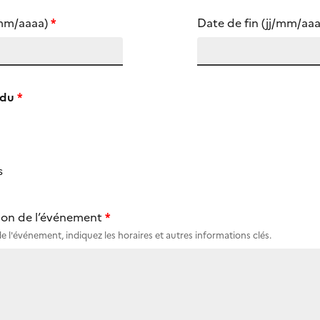
/mm/aaaa)
Date de fin (jj/mm/aaa
)
(Champ obligatoire)
ndu
re)
s
ion de l’événement
)
 l'événement, indiquez les horaires et autres informations clés.