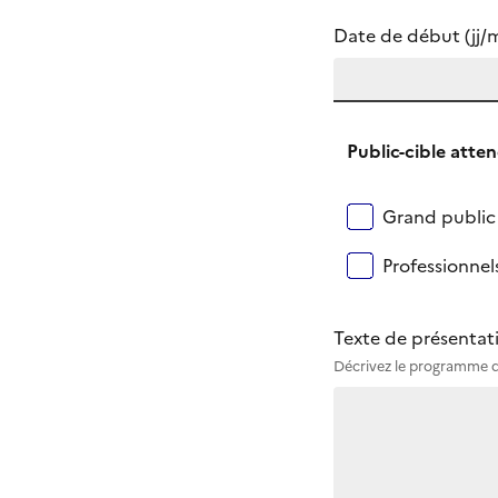
Date de début (jj
(Champ obligatoire
Public-cible atte
(Champ obligatoi
Grand public
Professionnel
Texte de présentat
(Champ obligatoire
Décrivez le programme de