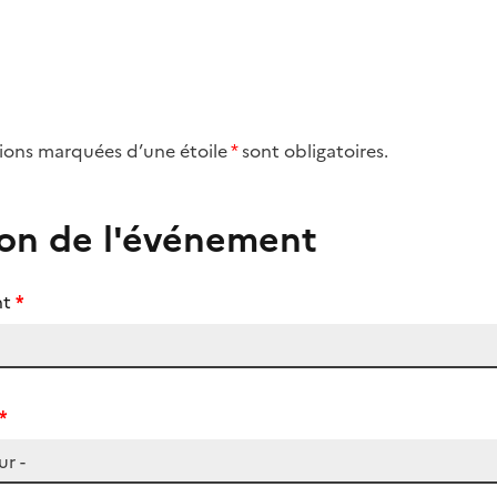
tions marquées d’une étoile
*
sont obligatoires.
ion de l'événement
nt
)
)