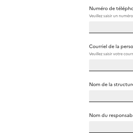
Numéro de téléphone
(Champ obligatoire
Veuillez saisir un numé
Courriel de la pers
(Champ obligatoire
Veuillez saisir votre c
Nom de la structure
(Champ obligatoire
Nom du responsable 
(Champ obligatoire