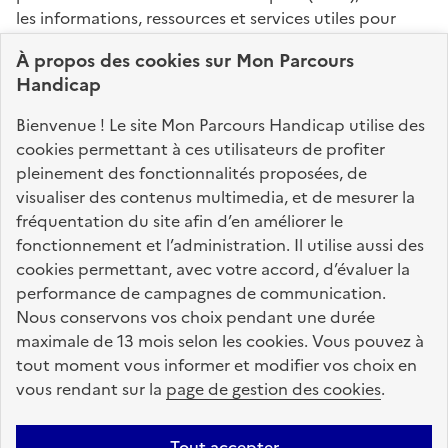
les informations, ressources et services utiles pour
connaître vos droits, effectuer vos démarches,
À propos des
cookies
sur Mon Parcours
identifier vos interlocuteurs.
Handicap
Nos sites partenaires
Bienvenue ! Le site Mon Parcours Handicap utilise des
info.gouv.fr
service-public.fr
legifrance.gouv.fr
cookies permettant à ces utilisateurs de profiter
pleinement des fonctionnalités proposées, de
data.gouv.fr
visualiser des contenus multimedia, et de mesurer la
fréquentation du site afin d’en améliorer le
fonctionnement et l’administration. Il utilise aussi des
Nos partenaires
cookies permettant, avec votre accord, d’évaluer la
performance de campagnes de communication.
Nous conservons vos choix pendant une durée
La Caisse des Dépôts
accompagne les parcours
maximale de 13 mois selon les cookies. Vous pouvez à
de vie
tout moment vous informer et modifier vos choix en
vous rendant sur la
page de gestion des cookies
.
Plan du site
Accessibilité : totalement conforme
Mentions légales
Tout accepter