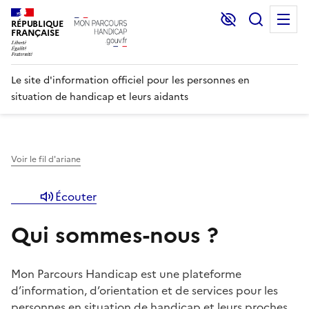
Lecture et C
Recher
M
RÉPUBLIQUE
FRANÇAISE
Le site d'information officiel pour les personnes en
situation de handicap et leurs aidants
Voir le fil d'ariane
Écouter
Qui sommes-nous ?
Mon Parcours Handicap est une plateforme
d’information, d’orientation et de services pour les
personnes en situation de handicap et leurs proches