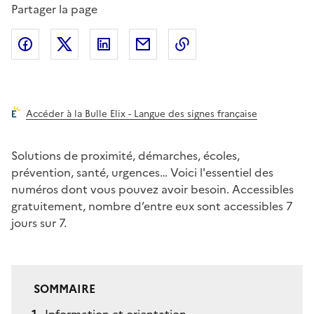
Partager la page
Partager l'article sur
Partager l'article sur X (anciennement
Partager l'article sur
Facebook
Partager l'article par courriel
Copier dans le presse
LinkedIn
Twitte
Accéder à la Bulle Elix - Langue des signes française
Solutions de proximité, démarches, écoles,
prévention, santé, urgences… Voici l'essentiel des
numéros dont vous pouvez avoir besoin. Accessibles
gratuitement, nombre d’entre eux sont accessibles 7
jours sur 7.
SOMMAIRE
Information et orientation