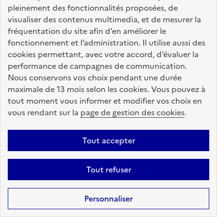
pleinement des fonctionnalités proposées, de
Retrouvez sur ce site, développé par la Caisse
visualiser des contenus multimedia, et de mesurer la
nationale de solidarité pour l'autonomie (Cnsa) en
fréquentation du site afin d’en améliorer le
partenariat avec la Caisse des Dépôts (CDC), toutes
fonctionnement et l’administration. Il utilise aussi des
les informations, ressources et services utiles pour
cookies permettant, avec votre accord, d’évaluer la
connaître vos droits, effectuer vos démarches,
performance de campagnes de communication.
identifier vos interlocuteurs.
Nous conservons vos choix pendant une durée
Nos sites partenaires
maximale de 13 mois selon les cookies. Vous pouvez à
info.gouv.fr
service-public.fr
legifrance.gouv.fr
tout moment vous informer et modifier vos choix en
vous rendant sur la
page de gestion des cookies
.
data.gouv.fr
Tout accepter
Nos partenaires
Tout refuser
La Caisse des Dépôts
accompagne les parcours
Personnaliser
de vie