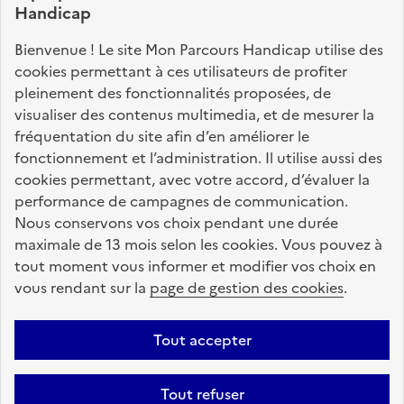
Handicap
Nos sites partenaires
Bienvenue ! Le site Mon Parcours Handicap utilise des
info.gouv.fr
service-public.fr
legifrance.gouv.fr
cookies permettant à ces utilisateurs de profiter
pleinement des fonctionnalités proposées, de
data.gouv.fr
visualiser des contenus multimedia, et de mesurer la
fréquentation du site afin d’en améliorer le
fonctionnement et l’administration. Il utilise aussi des
Nos partenaires
cookies permettant, avec votre accord, d’évaluer la
performance de campagnes de communication.
Nous conservons vos choix pendant une durée
La Caisse des Dépôts
accompagne les parcours
maximale de 13 mois selon les cookies. Vous pouvez à
de vie
tout moment vous informer et modifier vos choix en
vous rendant sur la
page de gestion des cookies
.
Plan du site
Accessibilité : totalement conforme
Mentions légales
Tout accepter
Données personnelles
CGU
Politique des cookies
Tout refuser