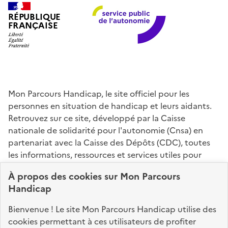
RÉPUBLIQUE
FRANÇAISE
Mon Parcours Handicap, le site officiel pour les
personnes en situation de handicap et leurs aidants.
Retrouvez sur ce site, développé par la Caisse
nationale de solidarité pour l'autonomie (Cnsa) en
partenariat avec la Caisse des Dépôts (CDC), toutes
les informations, ressources et services utiles pour
connaître vos droits, effectuer vos démarches,
À propos des
cookies
sur Mon Parcours
identifier vos interlocuteurs.
Handicap
Nos sites partenaires
Bienvenue ! Le site Mon Parcours Handicap utilise des
info.gouv.fr
service-public.fr
legifrance.gouv.fr
cookies permettant à ces utilisateurs de profiter