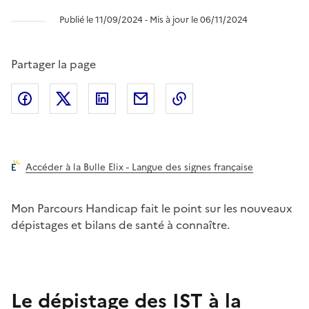
Publié le 11/09/2024 ‐ Mis à jour le 06/11/2024
Partager la page
Partager l'article sur
Partager l'article sur X (anciennement
Partager l'article sur
Facebook
Partager l'article par courriel
Copier dans le presse
LinkedIn
Twitte
Accéder à la Bulle Elix - Langue des signes française
Mon Parcours Handicap fait le point sur les nouveaux
dépistages et bilans de santé à conna
î
tre.
Le dépistage des IST à la