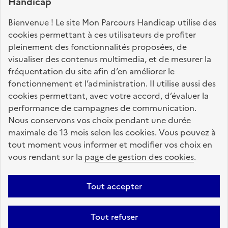
Handicap
Nos sites partenaires
Bienvenue ! Le site Mon Parcours Handicap utilise des
info.gouv.fr
service-public.fr
legifrance.gouv.fr
cookies permettant à ces utilisateurs de profiter
pleinement des fonctionnalités proposées, de
data.gouv.fr
visualiser des contenus multimedia, et de mesurer la
fréquentation du site afin d’en améliorer le
fonctionnement et l’administration. Il utilise aussi des
Nos partenaires
cookies permettant, avec votre accord, d’évaluer la
performance de campagnes de communication.
Nous conservons vos choix pendant une durée
La Caisse des Dépôts
accompagne les parcours
maximale de 13 mois selon les cookies. Vous pouvez à
de vie
tout moment vous informer et modifier vos choix en
vous rendant sur la
page de gestion des cookies
.
Plan du site
Accessibilité : totalement conforme
Mentions légales
Tout accepter
Données personnelles
CGU
Politique des cookies
Tout refuser
Informations sur le site
Gestion des cookies
Aide sur ce site