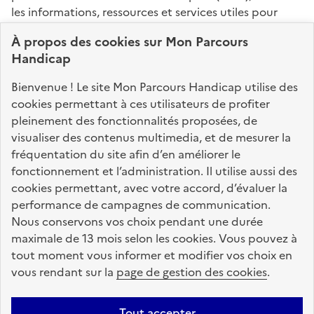
les informations, ressources et services utiles pour
connaître vos droits, effectuer vos démarches,
À propos des
cookies
sur Mon Parcours
identifier vos interlocuteurs.
Handicap
Nos sites partenaires
Bienvenue ! Le site Mon Parcours Handicap utilise des
info.gouv.fr
service-public.fr
legifrance.gouv.fr
cookies permettant à ces utilisateurs de profiter
pleinement des fonctionnalités proposées, de
data.gouv.fr
visualiser des contenus multimedia, et de mesurer la
fréquentation du site afin d’en améliorer le
fonctionnement et l’administration. Il utilise aussi des
Nos partenaires
cookies permettant, avec votre accord, d’évaluer la
performance de campagnes de communication.
Nous conservons vos choix pendant une durée
La Caisse des Dépôts
accompagne les parcours
maximale de 13 mois selon les cookies. Vous pouvez à
de vie
tout moment vous informer et modifier vos choix en
vous rendant sur la
page de gestion des cookies
.
Plan du site
Accessibilité : totalement conforme
Mentions légales
Tout accepter