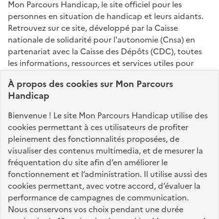
Mon Parcours Handicap, le site officiel pour les
personnes en situation de handicap et leurs aidants.
Retrouvez sur ce site, développé par la Caisse
nationale de solidarité pour l'autonomie (Cnsa) en
partenariat avec la Caisse des Dépôts (CDC), toutes
les informations, ressources et services utiles pour
connaître vos droits, effectuer vos démarches,
À propos des
cookies
sur Mon Parcours
identifier vos interlocuteurs.
Handicap
Nos sites partenaires
Bienvenue ! Le site Mon Parcours Handicap utilise des
info.gouv.fr
service-public.fr
legifrance.gouv.fr
cookies permettant à ces utilisateurs de profiter
pleinement des fonctionnalités proposées, de
data.gouv.fr
visualiser des contenus multimedia, et de mesurer la
fréquentation du site afin d’en améliorer le
fonctionnement et l’administration. Il utilise aussi des
Nos partenaires
cookies permettant, avec votre accord, d’évaluer la
performance de campagnes de communication.
Nous conservons vos choix pendant une durée
La Caisse des Dépôts
accompagne les parcours