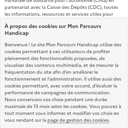
nationale de solidarité pour l'autonomie (Cnsa) en
partenariat avec la Caisse des Dépôts (CDC), toutes
les informations, ressources et services utiles pour
connaître vos droits, effectuer vos démarches,
À propos des
cookies
sur Mon Parcours
identifier vos interlocuteurs.
Handicap
Nos sites partenaires
Bienvenue ! Le site Mon Parcours Handicap utilise des
info.gouv.fr
service-public.fr
legifrance.gouv.fr
cookies permettant à ces utilisateurs de profiter
pleinement des fonctionnalités proposées, de
data.gouv.fr
visualiser des contenus multimedia, et de mesurer la
fréquentation du site afin d’en améliorer le
fonctionnement et l’administration. Il utilise aussi des
Nos partenaires
cookies permettant, avec votre accord, d’évaluer la
performance de campagnes de communication.
Nous conservons vos choix pendant une durée
La Caisse des Dépôts
accompagne les parcours
maximale de 13 mois selon les cookies. Vous pouvez à
de vie
tout moment vous informer et modifier vos choix en
vous rendant sur la
page de gestion des cookies
.