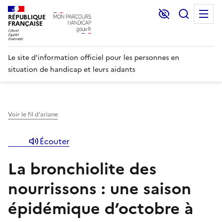
Lecture et C
Recher
M
RÉPUBLIQUE
FRANÇAISE
Le site d'information officiel pour les personnes en
situation de handicap et leurs aidants
Voir le fil d'ariane
Écouter
La bronchiolite des
nourrissons : une saison
épidémique d’octobre à