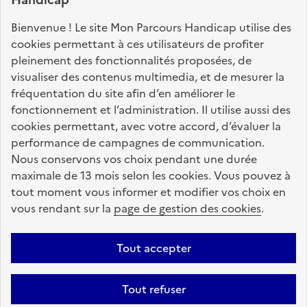
Nos sites partenaires
Bienvenue ! Le site Mon Parcours Handicap utilise des
info.gouv.fr
service-public.fr
legifrance.gouv.fr
cookies permettant à ces utilisateurs de profiter
pleinement des fonctionnalités proposées, de
data.gouv.fr
visualiser des contenus multimedia, et de mesurer la
fréquentation du site afin d’en améliorer le
fonctionnement et l’administration. Il utilise aussi des
Nos partenaires
cookies permettant, avec votre accord, d’évaluer la
performance de campagnes de communication.
Nous conservons vos choix pendant une durée
La Caisse des Dépôts
accompagne les parcours
maximale de 13 mois selon les cookies. Vous pouvez à
de vie
tout moment vous informer et modifier vos choix en
vous rendant sur la
page de gestion des cookies
.
Plan du site
Accessibilité : totalement conforme
Mentions légales
Tout accepter
Données personnelles
CGU
Politique des cookies
Tout refuser
Informations sur le site
Gestion des cookies
Aide sur ce site