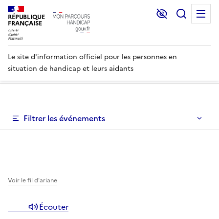
Lecture et C
Recher
M
RÉPUBLIQUE
FRANÇAISE
Le site d'information officiel pour les personnes en
situation de handicap et leurs aidants
Un système de filtres permettant l'affinage des événement
Filtrer les événements
Un système de filtrage des événements est disponible en
Voir le fil d'ariane
Écouter