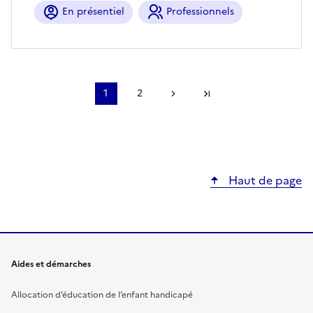
En présentiel
Professionnels
Pagination
1
2
Page 1
Page 2
Page suivante
Dernière page
Haut de page
Aides et démarches
Allocation d’éducation de l’enfant handicapé