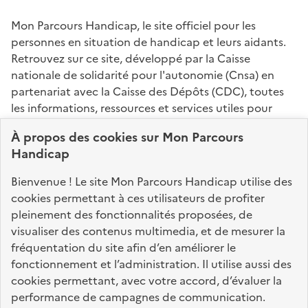
Mon Parcours Handicap, le site officiel pour les
personnes en situation de handicap et leurs aidants.
Retrouvez sur ce site, développé par la Caisse
nationale de solidarité pour l'autonomie (Cnsa) en
partenariat avec la Caisse des Dépôts (CDC), toutes
les informations, ressources et services utiles pour
connaître vos droits, effectuer vos démarches,
À propos des
cookies
sur Mon Parcours
identifier vos interlocuteurs.
Handicap
Nos sites partenaires
Bienvenue ! Le site Mon Parcours Handicap utilise des
info.gouv.fr
service-public.fr
legifrance.gouv.fr
cookies permettant à ces utilisateurs de profiter
pleinement des fonctionnalités proposées, de
data.gouv.fr
visualiser des contenus multimedia, et de mesurer la
fréquentation du site afin d’en améliorer le
fonctionnement et l’administration. Il utilise aussi des
Nos partenaires
cookies permettant, avec votre accord, d’évaluer la
performance de campagnes de communication.