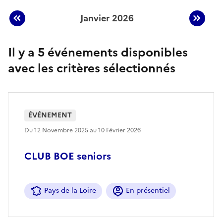
Janvier 2026
Afficher les événements du mois préc
Affic
Événements planifiés en
Janvier 2026
Il y a 5 événements disponibles
avec les critères sélectionnés
ÉVÉNEMENT
Du 12 Novembre 2025 au 10 Février 2026
CLUB BOE seniors
Pays de la Loire
En présentiel