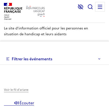
Lecture et C
Recher
M
RÉPUBLIQUE
FRANÇAISE
Le site d'information officiel pour les personnes en
situation de handicap et leurs aidants
Un système de filtres permettant l'affinage des événement
Filtrer les événements
Un système de filtrage des événements est disponible en
Voir le fil d'ariane
Écouter