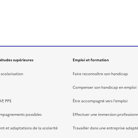
 études supérieures
Emploi et formation
scolarisation
Faire reconnaître son handicap
Compenser son handicap en emploi
AP, PPS
Être accompagné vers l'emploi
ompagnements possibles
Effectuer une immersion professionn
 et adaptations de la scolarité
Travailler dans une entreprise adapt