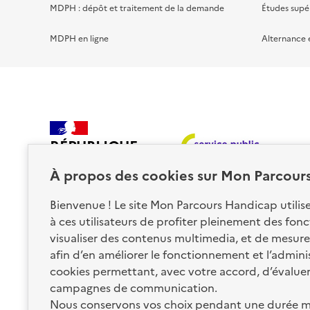
MDPH : dépôt et traitement de la demande
Études supé
MDPH en ligne
Alternance 
RÉPUBLIQUE
FRANÇAISE
À propos des
cookies
sur Mon Parcour
Bienvenue ! Le site Mon Parcours Handicap utili
à ces utilisateurs de profiter pleinement des fon
visualiser des contenus multimedia, et de mesurer
afin d’en améliorer le fonctionnement et l’administr
Nos partenaires
cookies permettant, avec votre accord, d’évalue
campagnes de communication.
Nous conservons vos choix pendant une durée m