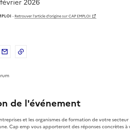
février 2026
MPLOI
-
Retrouver l'article d'origine sur CAP EMPLOI
sur
'article sur X (anciennement
rtager l'article sur
Facebook
Partager l'article par courriel
Copier dans le presse-papier
LinkedIn
Twitter
)
orum
on de l'événement
ntreprises et les organismes de formation de votre secteur
eune. Cap emp vous apporteront des réponses concrètes à 