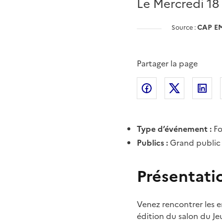
Le Mercredi 18 
CAP E
Source :
Partager la page
Partager l'article 
Partager l
Pa
Type d’événement :
F
Publics :
Grand public
Présentati
Venez rencontrer les e
édition du salon du J