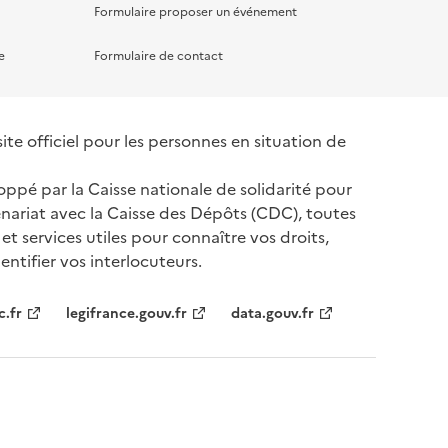
Formulaire proposer un événement
e
Formulaire de contact
te officiel pour les personnes en situation de
oppé par la Caisse nationale de solidarité pour
nariat avec la Caisse des Dépôts (CDC), toutes
 et services utiles pour connaître vos droits,
ntifier vos interlocuteurs.
tenaires
c.fr
legifrance.gouv.fr
data.gouv.fr