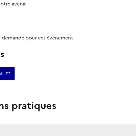
otre avenir.
st demandé pour cet événement
us
nt
ns pratiques