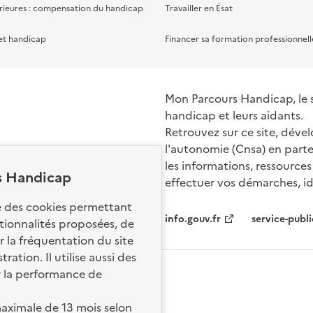
rieures : compensation du handicap
Travailler en Ésat
et handicap
Financer sa formation professionnell
Mon Parcours Handicap, le si
handicap et leurs aidants.
Retrouvez sur ce site, dével
l'autonomie (Cnsa) en parte
les informations, ressources
s Handicap
effectuer vos démarches, ide
Nos sites par
se des cookies permettant
info.gouv.fr
service-publi
ctionnalités proposées, de
 la fréquentation du site
ation. Il utilise aussi des
r la performance de
aximale de 13 mois selon