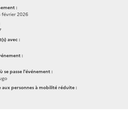
nement :
 février 2026
:
7
(s) avec :
vénement :
ù se passe l'événement :
Hugo
e aux personnes à mobilité réduite :