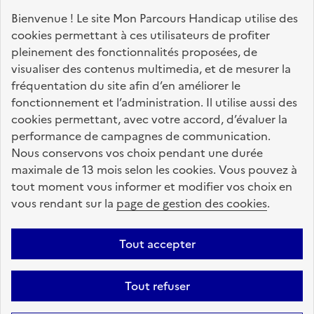
Nos sites partenaires
Bienvenue ! Le site Mon Parcours Handicap utilise des
info.gouv.fr
service-public.fr
legifrance.gouv.fr
cookies permettant à ces utilisateurs de profiter
pleinement des fonctionnalités proposées, de
data.gouv.fr
visualiser des contenus multimedia, et de mesurer la
fréquentation du site afin d’en améliorer le
fonctionnement et l’administration. Il utilise aussi des
Nos partenaires
cookies permettant, avec votre accord, d’évaluer la
performance de campagnes de communication.
Nous conservons vos choix pendant une durée
La Caisse des Dépôts
accompagne les parcours
maximale de 13 mois selon les cookies. Vous pouvez à
de vie
tout moment vous informer et modifier vos choix en
vous rendant sur la
page de gestion des cookies
.
Plan du site
Accessibilité : totalement conforme
Mentions légales
Tout accepter
Données personnelles
CGU
Politique des cookies
Tout refuser
Informations sur le site
Gestion des cookies
Aide sur ce site