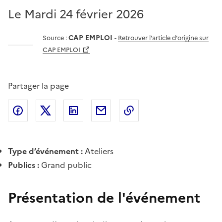
Le Mardi 24 février 2026
CAP EMPLOI
Source :
-
Retrouver l'article d'origine sur
CAP EMPLOI
Partager la page
Partager l'article sur
Partager l'article sur X (anciennement
Partager l'article sur
Facebook
Partager l'article par courriel
Copier dans le presse
LinkedIn
Twitte
Type d’événement :
Ateliers
Publics :
Grand public
Présentation de l'événement