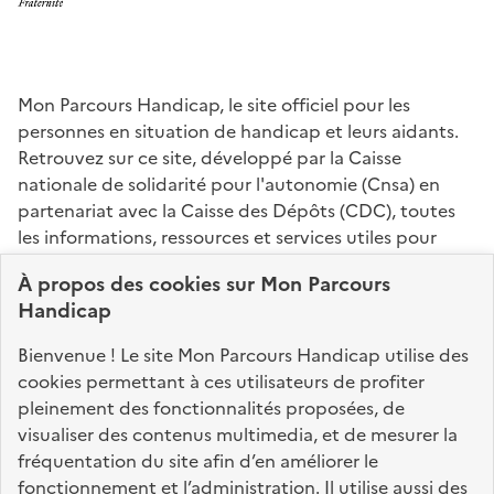
Mon Parcours Handicap, le site officiel pour les
personnes en situation de handicap et leurs aidants.
Retrouvez sur ce site, développé par la Caisse
nationale de solidarité pour l'autonomie (Cnsa) en
partenariat avec la Caisse des Dépôts (CDC), toutes
les informations, ressources et services utiles pour
connaître vos droits, effectuer vos démarches,
À propos des
cookies
sur Mon Parcours
identifier vos interlocuteurs.
Handicap
Nos sites partenaires
Bienvenue ! Le site Mon Parcours Handicap utilise des
info.gouv.fr
service-public.fr
legifrance.gouv.fr
cookies permettant à ces utilisateurs de profiter
pleinement des fonctionnalités proposées, de
data.gouv.fr
visualiser des contenus multimedia, et de mesurer la
fréquentation du site afin d’en améliorer le
fonctionnement et l’administration. Il utilise aussi des
Nos partenaires