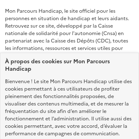
Mon Parcours Handicap, le site officiel pour les
personnes en situation de handicap et leurs aidants.
Retrouvez sur ce site, développé par la Caisse
nationale de solidarité pour l'autonomie (Cnsa) en
partenariat avec la Caisse des Dépôts (CDC), toutes
les informations, ressources et services utiles pour
connaître vos droits, effectuer vos démarches,
À propos des
cookies
sur Mon Parcours
identifier vos interlocuteurs.
Handicap
Nos sites partenaires
Bienvenue ! Le site Mon Parcours Handicap utilise des
info.gouv.fr
service-public.fr
legifrance.gouv.fr
cookies permettant à ces utilisateurs de profiter
pleinement des fonctionnalités proposées, de
data.gouv.fr
visualiser des contenus multimedia, et de mesurer la
fréquentation du site afin d’en améliorer le
fonctionnement et l’administration. Il utilise aussi des
Nos partenaires
cookies permettant, avec votre accord, d’évaluer la
performance de campagnes de communication.