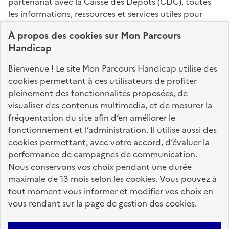
partenariat avec la Caisse des Dépôts (CDC), toutes
les informations, ressources et services utiles pour
connaître vos droits, effectuer vos démarches,
À propos des
cookies
sur Mon Parcours
identifier vos interlocuteurs.
Handicap
Nos sites partenaires
Bienvenue ! Le site Mon Parcours Handicap utilise des
info.gouv.fr
service-public.fr
legifrance.gouv.fr
cookies permettant à ces utilisateurs de profiter
pleinement des fonctionnalités proposées, de
data.gouv.fr
visualiser des contenus multimedia, et de mesurer la
fréquentation du site afin d’en améliorer le
fonctionnement et l’administration. Il utilise aussi des
Nos partenaires
cookies permettant, avec votre accord, d’évaluer la
performance de campagnes de communication.
Nous conservons vos choix pendant une durée
La Caisse des Dépôts
accompagne les parcours
maximale de 13 mois selon les cookies. Vous pouvez à
de vie
tout moment vous informer et modifier vos choix en
vous rendant sur la
page de gestion des cookies
.
Plan du site
Accessibilité : totalement conforme
Mentions légales