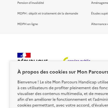
Pension d'invalidité
Aménagement
MDPH : dépôt et traitement de la demande
Études supé
MDPH en ligne
Alternance 
RÉPUBLIQUE
FRANÇAISE
À propos des
cookies
sur Mon Parcour
Bienvenue ! Le site Mon Parcours Handicap utili
à ces utilisateurs de profiter pleinement des fon
visualiser des contenus multimedia, et de mesurer
afin d’en améliorer le fonctionnement et l’administr
Nos partenaires
cookies permettant, avec votre accord, d’évalue