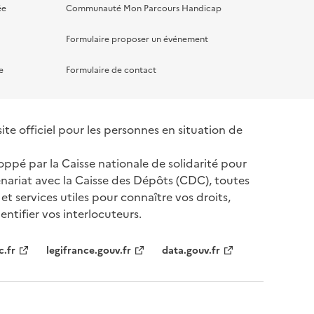
ée
Communauté Mon Parcours Handicap
Formulaire proposer un événement
e
Formulaire de contact
te officiel pour les personnes en situation de
oppé par la Caisse nationale de solidarité pour
nariat avec la Caisse des Dépôts (CDC), toutes
 et services utiles pour connaître vos droits,
ntifier vos interlocuteurs.
tenaires
c.fr
legifrance.gouv.fr
data.gouv.fr