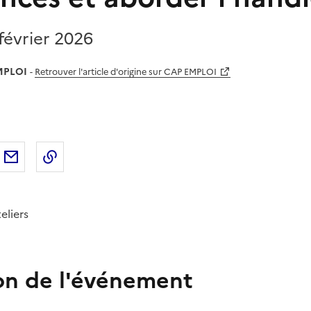
février 2026
MPLOI
-
Retrouver l'article d'origine sur CAP EMPLOI
sur
'article sur X (anciennement
rtager l'article sur
Facebook
Partager l'article par courriel
Copier dans le presse-papier
LinkedIn
Twitter
)
eliers
on de l'événement