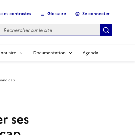
e et contrastes
Glossaire
Se connecter
Rechercher sur le site
Lancer un
annuaire
Documentation
Agenda
'handicap
r ses
icap