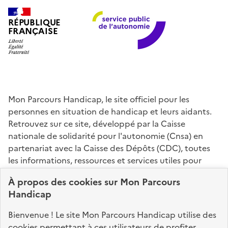
RÉPUBLIQUE
FRANÇAISE
Mon Parcours Handicap, le site officiel pour les
personnes en situation de handicap et leurs aidants.
Retrouvez sur ce site, développé par la Caisse
nationale de solidarité pour l'autonomie (Cnsa) en
partenariat avec la Caisse des Dépôts (CDC), toutes
les informations, ressources et services utiles pour
connaître vos droits, effectuer vos démarches,
À propos des
cookies
sur Mon Parcours
identifier vos interlocuteurs.
Handicap
Nos sites partenaires
Bienvenue ! Le site Mon Parcours Handicap utilise des
info.gouv.fr
service-public.fr
legifrance.gouv.fr
cookies permettant à ces utilisateurs de profiter