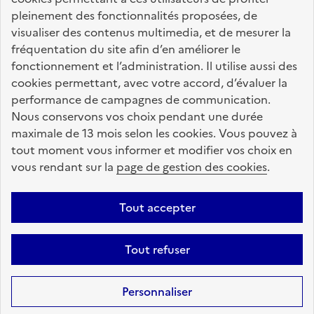
pleinement des fonctionnalités proposées, de
data.gouv.fr
visualiser des contenus multimedia, et de mesurer la
fréquentation du site afin d’en améliorer le
fonctionnement et l’administration. Il utilise aussi des
Nos partenaires
cookies permettant, avec votre accord, d’évaluer la
performance de campagnes de communication.
Nous conservons vos choix pendant une durée
La Caisse des Dépôts
accompagne les parcours
maximale de 13 mois selon les cookies. Vous pouvez à
de vie
tout moment vous informer et modifier vos choix en
vous rendant sur la
page de gestion des cookies
.
Plan du site
Accessibilité : totalement conforme
Mentions légales
Tout accepter
Données personnelles
CGU
Politique des cookies
Tout refuser
Informations sur le site
Gestion des cookies
Aide sur ce site
Sauf mention contraire, tous les contenus de ce site sont sous
licence
Personnaliser
etalab-2.0