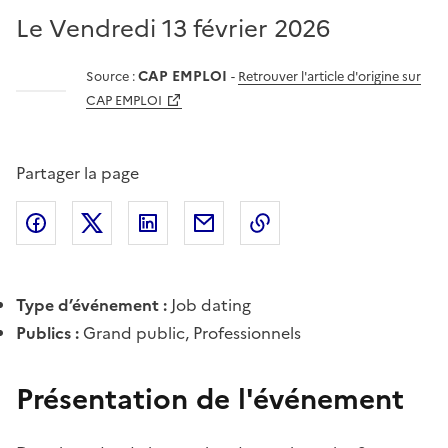
Le Vendredi 13 février 2026
CAP EMPLOI
Source :
-
Retrouver l'article d'origine sur
CAP EMPLOI
Partager la page
Partager l'article sur
Partager l'article sur X (anciennement
Partager l'article sur
Facebook
Partager l'article par courriel
Copier dans le presse
LinkedIn
Twitte
Type d’événement :
Job dating
Publics :
Grand public, Professionnels
Présentation de l'événement