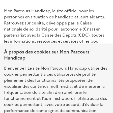
Mon Parcours Handicap, le site officiel pour les
personnes en situation de handicap et leurs aidants.
Retrouvez sur ce site, développé par la Caisse
nationale de solidarité pour l'autonomie (Cnsa) en
partenariat avec la Caisse des Dépôts (CDC), toutes
les informations, ressources et services utiles pour
connaître vos droits, effectuer vos démarches,
À propos des
cookies
sur Mon Parcours
identifier vos interlocuteurs.
Handicap
Nos sites partenaires
Bienvenue ! Le site Mon Parcours Handicap utilise des
info.gouv.fr
service-public.fr
legifrance.gouv.fr
cookies permettant à ces utilisateurs de profiter
pleinement des fonctionnalités proposées, de
data.gouv.fr
visualiser des contenus multimedia, et de mesurer la
fréquentation du site afin d’en améliorer le
fonctionnement et l’administration. Il utilise aussi des
Nos partenaires
cookies permettant, avec votre accord, d’évaluer la
performance de campagnes de communication.