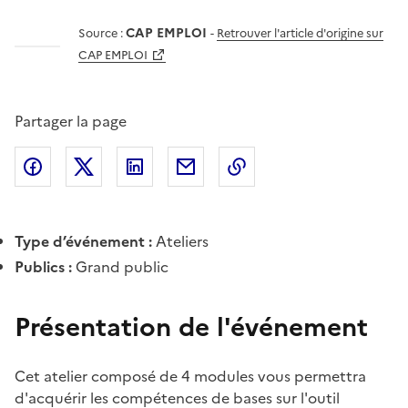
CAP EMPLOI
Source :
-
Retrouver l'article d'origine sur
CAP EMPLOI
Partager la page
Partager l'article sur
Partager l'article sur X (anciennement
Partager l'article sur
Facebook
Partager l'article par courriel
Copier dans le presse
LinkedIn
Twitte
Type d’événement :
Ateliers
Publics :
Grand public
Présentation de l'événement
Cet atelier composé de 4 modules vous permettra
d'acquérir les compétences de bases sur l'outil