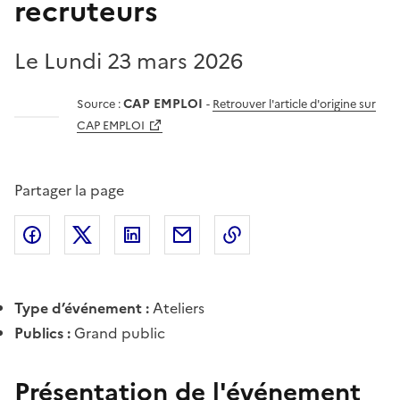
recruteurs
Le Lundi 23 mars 2026
CAP EMPLOI
Source :
-
Retrouver l'article d'origine sur
CAP EMPLOI
Partager la page
Partager l'article sur
Partager l'article sur X (anciennement
Partager l'article sur
Facebook
Partager l'article par courriel
Copier dans le presse
LinkedIn
Twitte
Type d’événement :
Ateliers
Publics :
Grand public
Présentation de l'événement