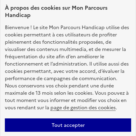
connaître vos droits, effectuer vos démarches,
À propos des
cookies
sur Mon Parcours
identifier vos interlocuteurs.
Handicap
Nos sites partenaires
Bienvenue ! Le site Mon Parcours Handicap utilise des
info.gouv.fr
service-public.fr
legifrance.gouv.fr
cookies permettant à ces utilisateurs de profiter
pleinement des fonctionnalités proposées, de
data.gouv.fr
visualiser des contenus multimedia, et de mesurer la
fréquentation du site afin d’en améliorer le
fonctionnement et l’administration. Il utilise aussi des
Nos partenaires
cookies permettant, avec votre accord, d’évaluer la
performance de campagnes de communication.
Nous conservons vos choix pendant une durée
La Caisse des Dépôts
accompagne les parcours
maximale de 13 mois selon les cookies. Vous pouvez à
de vie
tout moment vous informer et modifier vos choix en
vous rendant sur la
page de gestion des cookies
.
Plan du site
Accessibilité : totalement conforme
Mentions légales
Tout accepter
Données personnelles
CGU
Politique des cookies