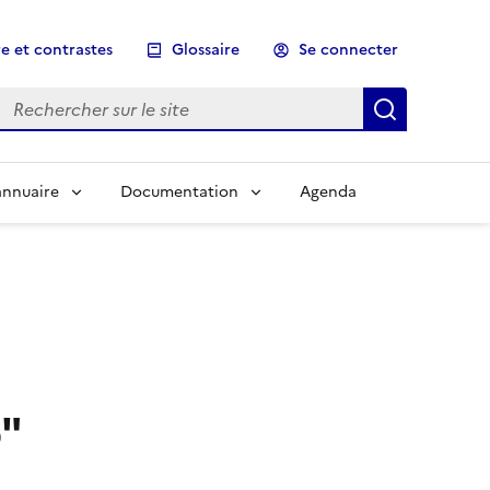
e et contrastes
Glossaire
Se connecter
Rechercher sur le site
Lancer un
annuaire
Documentation
Agenda
p"