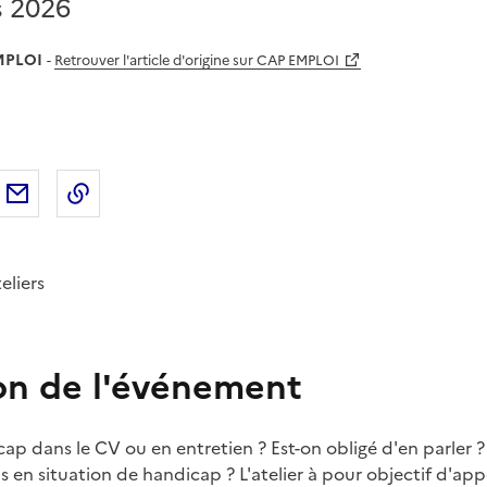
s 2026
MPLOI
-
Retrouver l'article d'origine sur CAP EMPLOI
sur
'article sur X (anciennement
rtager l'article sur
Facebook
Partager l'article par courriel
Copier dans le presse-papier
LinkedIn
Twitter
)
eliers
on de l'événement
cap dans le CV ou en entretien ? Est-on obligé d'en parler ?
uis en situation de handicap ? L'atelier à pour objectif d'ap