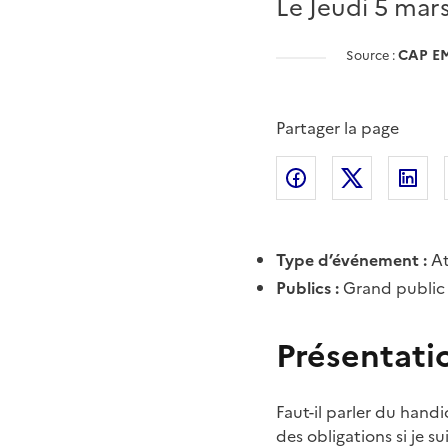
Le Jeudi 5 mar
CAP E
Source :
Partager la page
Partager l'article 
Partager l
Pa
Type d’événement :
At
Publics :
Grand public
Présentati
Faut-il parler du handi
des obligations si je s