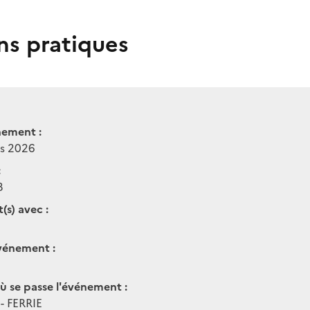
ns pratiques
nement :
rs 2026
:
3
(s) avec :
vénement :
ù se passe l'événement :
 - FERRIE