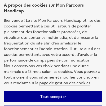
connaître vos droits, effectuer vos démarches,
À propos des
cookies
sur Mon Parcours
identifier vos interlocuteurs.
Handicap
Nos sites partenaires
Bienvenue ! Le site Mon Parcours Handicap utilise des
info.gouv.fr
service-public.fr
legifrance.gouv.fr
cookies permettant à ces utilisateurs de profiter
pleinement des fonctionnalités proposées, de
data.gouv.fr
visualiser des contenus multimedia, et de mesurer la
fréquentation du site afin d’en améliorer le
fonctionnement et l’administration. Il utilise aussi des
Nos partenaires
cookies permettant, avec votre accord, d’évaluer la
performance de campagnes de communication.
Nous conservons vos choix pendant une durée
La Caisse des Dépôts
accompagne les parcours
maximale de 13 mois selon les cookies. Vous pouvez à
de vie
tout moment vous informer et modifier vos choix en
vous rendant sur la
page de gestion des cookies
.
Plan du site
Accessibilité : totalement conforme
Mentions légales
Tout accepter
Données personnelles
CGU
Politique des cookies