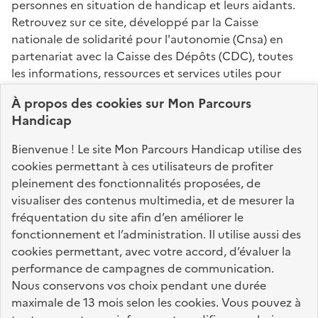
personnes en situation de handicap et leurs aidants.
Retrouvez sur ce site, développé par la Caisse
nationale de solidarité pour l'autonomie (Cnsa) en
partenariat avec la Caisse des Dépôts (CDC), toutes
les informations, ressources et services utiles pour
connaître vos droits, effectuer vos démarches,
À propos des
cookies
sur Mon Parcours
identifier vos interlocuteurs.
Handicap
Nos sites partenaires
Bienvenue ! Le site Mon Parcours Handicap utilise des
info.gouv.fr
service-public.fr
legifrance.gouv.fr
cookies permettant à ces utilisateurs de profiter
pleinement des fonctionnalités proposées, de
data.gouv.fr
visualiser des contenus multimedia, et de mesurer la
fréquentation du site afin d’en améliorer le
fonctionnement et l’administration. Il utilise aussi des
Nos partenaires
cookies permettant, avec votre accord, d’évaluer la
performance de campagnes de communication.
Nous conservons vos choix pendant une durée
La Caisse des Dépôts
accompagne les parcours
maximale de 13 mois selon les cookies. Vous pouvez à
de vie