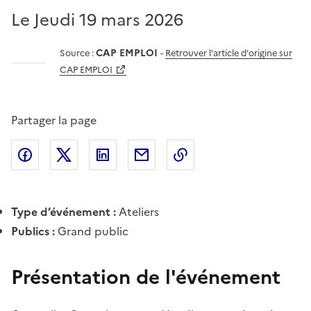
Le Jeudi 19 mars 2026
CAP EMPLOI
Source :
-
Retrouver l'article d'origine sur
CAP EMPLOI
Partager la page
Partager l'article sur
Partager l'article sur X (anciennement
Partager l'article sur
Facebook
Partager l'article par courriel
Copier dans le presse
LinkedIn
Twitte
Type d’événement :
Ateliers
Publics :
Grand public
Présentation de l'événement