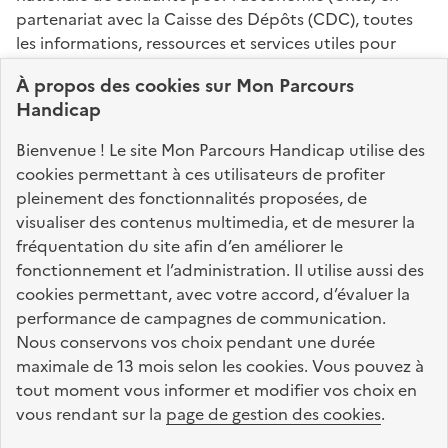
partenariat avec la Caisse des Dépôts (CDC), toutes
les informations, ressources et services utiles pour
connaître vos droits, effectuer vos démarches,
À propos des
cookies
sur Mon Parcours
identifier vos interlocuteurs.
Handicap
Nos sites partenaires
Bienvenue ! Le site Mon Parcours Handicap utilise des
info.gouv.fr
service-public.fr
legifrance.gouv.fr
cookies permettant à ces utilisateurs de profiter
pleinement des fonctionnalités proposées, de
data.gouv.fr
visualiser des contenus multimedia, et de mesurer la
fréquentation du site afin d’en améliorer le
fonctionnement et l’administration. Il utilise aussi des
Nos partenaires
cookies permettant, avec votre accord, d’évaluer la
performance de campagnes de communication.
Nous conservons vos choix pendant une durée
La Caisse des Dépôts
accompagne les parcours
maximale de 13 mois selon les cookies. Vous pouvez à
de vie
tout moment vous informer et modifier vos choix en
vous rendant sur la
page de gestion des cookies
.