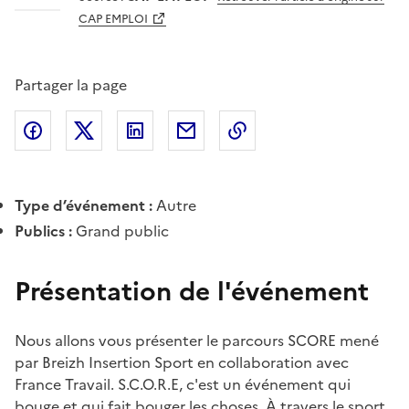
CAP EMPLOI
Partager la page
Partager l'article sur
Partager l'article sur X (anciennement
Partager l'article sur
Facebook
Partager l'article par courriel
Copier dans le presse
LinkedIn
Twitte
Type d’événement :
Autre
Publics :
Grand public
Présentation de l'événement
Nous allons vous présenter le parcours SCORE mené
par Breizh Insertion Sport en collaboration avec
France Travail. S.C.O.R.E, c'est un événement qui
bouge et qui fait bouger les choses. À travers le sport