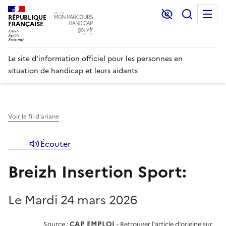
Lecture et C
Recher
M
RÉPUBLIQUE
FRANÇAISE
Le site d'information officiel pour les personnes en
situation de handicap et leurs aidants
Voir le fil d'ariane
Écouter
Breizh Insertion Sport:
Le Mardi 24 mars 2026
CAP EMPLOI
Source :
-
Retrouver l'article d'origine sur