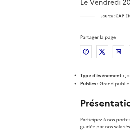
Le Vendredi 2
CAP E
Source :
Partager la page
Partager l'article 
Partager l
Pa
Type d’événement :
Jo
Publics :
Grand public
Présentati
Participez à nos portes
guidée par nos salari