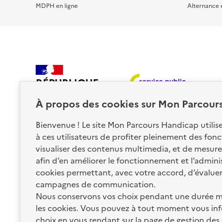
MDPH en ligne
Alternance 
RÉPUBLIQUE
FRANÇAISE
À propos des
cookies
sur Mon Parcour
Bienvenue ! Le site Mon Parcours Handicap utili
à ces utilisateurs de profiter pleinement des fon
visualiser des contenus multimedia, et de mesurer
afin d’en améliorer le fonctionnement et l’administr
Nos partenaires
cookies permettant, avec votre accord, d’évalue
campagnes de communication.
Nous conservons vos choix pendant une durée m
La Caisse des Dépôts
les cookies. Vous pouvez à tout moment vous inf
accompagne les parcours
de vie
choix en vous rendant sur la
page de gestion des