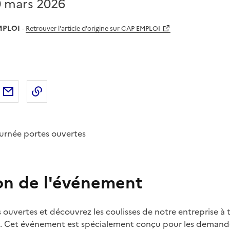
0 mars 2026
MPLOI
-
Retrouver l'article d'origine sur CAP EMPLOI
sur
'article sur X (anciennement
rtager l'article sur
Facebook
Partager l'article par courriel
Copier dans le presse-papier
LinkedIn
Twitter
)
urnée portes ouvertes
on de l'événement
 ouvertes et découvrez les coulisses de notre entreprise à t
és. Cet événement est spécialement conçu pour les demand