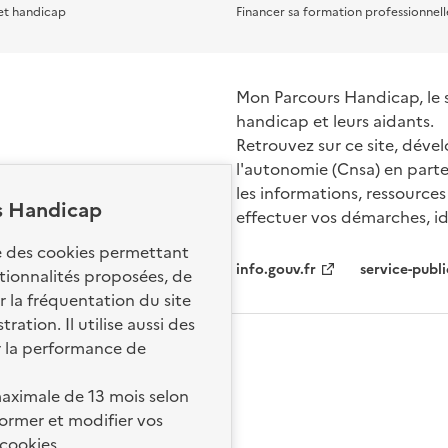
et handicap
Financer sa formation professionnell
Mon Parcours Handicap, le si
handicap et leurs aidants.
Retrouvez sur ce site, dével
l'autonomie (Cnsa) en parte
les informations, ressources
s Handicap
effectuer vos démarches, ide
Nos sites par
se des cookies permettant
info.gouv.fr
service-publi
ctionnalités proposées, de
 la fréquentation du site
ation. Il utilise aussi des
r la performance de
aximale de 13 mois selon
ormer et modifier vos
 cookies
.