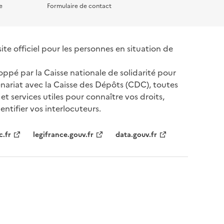
e
Formulaire de contact
te officiel pour les personnes en situation de
oppé par la Caisse nationale de solidarité pour
nariat avec la Caisse des Dépôts (CDC), toutes
 et services utiles pour connaître vos droits,
ntifier vos interlocuteurs.
tenaires
c.fr
legifrance.gouv.fr
data.gouv.fr