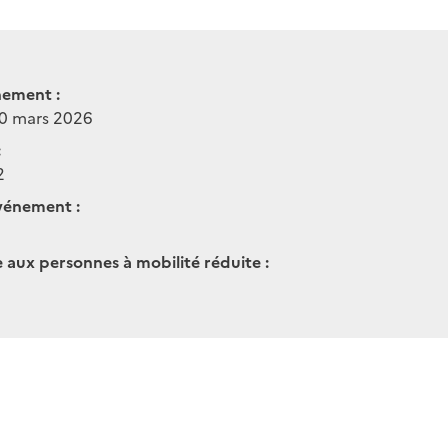
nement :
20 mars 2026
:
2
vénement :
e aux personnes à mobilité réduite :