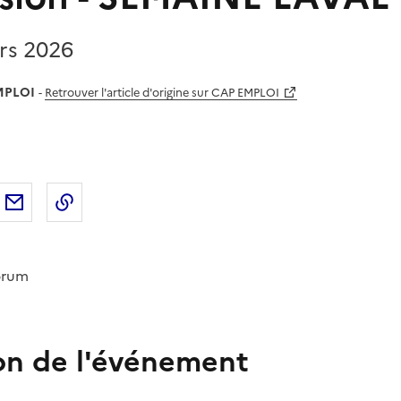
rs 2026
MPLOI
-
Retrouver l'article d'origine sur CAP EMPLOI
sur
'article sur X (anciennement
rtager l'article sur
Facebook
Partager l'article par courriel
Copier dans le presse-papier
LinkedIn
Twitter
)
orum
on de l'événement