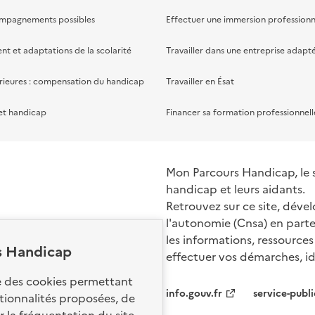
ompagnements possibles
Effectuer une immersion professionn
 et adaptations de la scolarité
Travailler dans une entreprise adapt
rieures : compensation du handicap
Travailler en Ésat
et handicap
Financer sa formation professionnell
Mon Parcours Handicap, le si
handicap et leurs aidants.
Retrouvez sur ce site, dével
l'autonomie (Cnsa) en parte
les informations, ressources
s Handicap
effectuer vos démarches, ide
Nos sites par
se des cookies permettant
info.gouv.fr
service-publi
ctionnalités proposées, de