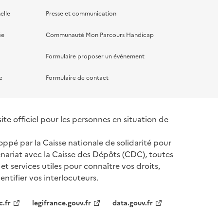
elle
Presse et communication
ée
Communauté Mon Parcours Handicap
Formulaire proposer un événement
e
Formulaire de contact
te officiel pour les personnes en situation de
oppé par la Caisse nationale de solidarité pour
nariat avec la Caisse des Dépôts (CDC), toutes
 et services utiles pour connaître vos droits,
ntifier vos interlocuteurs.
tenaires
c.fr
legifrance.gouv.fr
data.gouv.fr