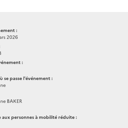
nement :
ars 2026
:
3
vénement :
ù se passe l'événement :
nne
hine BAKER
e aux personnes à mobilité réduite :