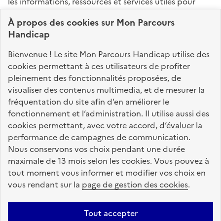
les informations, ressources et services utiles pour
connaître vos droits, effectuer vos démarches,
À propos des
cookies
sur Mon Parcours
identifier vos interlocuteurs.
Handicap
Nos sites partenaires
Bienvenue ! Le site Mon Parcours Handicap utilise des
info.gouv.fr
service-public.fr
legifrance.gouv.fr
cookies permettant à ces utilisateurs de profiter
pleinement des fonctionnalités proposées, de
data.gouv.fr
visualiser des contenus multimedia, et de mesurer la
fréquentation du site afin d’en améliorer le
fonctionnement et l’administration. Il utilise aussi des
Nos partenaires
cookies permettant, avec votre accord, d’évaluer la
performance de campagnes de communication.
Nous conservons vos choix pendant une durée
La Caisse des Dépôts
accompagne les parcours
maximale de 13 mois selon les cookies. Vous pouvez à
de vie
tout moment vous informer et modifier vos choix en
vous rendant sur la
page de gestion des cookies
.
Plan du site
Accessibilité : totalement conforme
Mentions légales
Tout accepter