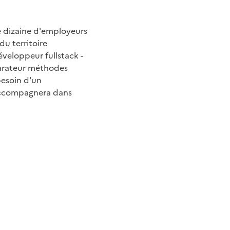
 dizaine d'employeurs
u territoire
éveloppeur fullstack -
éparateur méthodes
besoin d'un
 accompagnera dans