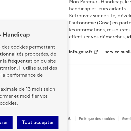
Mon Parcours Handicap, le si
handicap et leurs aidants.
Retrouvez sur ce site, dével
l'autonomie (Cnsa) en parte
les informations, ressources
s Handicap
effectuer vos démarches, ide
Nos sites par
se des cookies permettant
info.gouv.fr
service-publi
ctionnalités proposées, de
 la fréquentation du site
ation. Il utilise aussi des
r la performance de
aximale de 13 mois selon
ormer et modifier vos
 cookies
.
légales
Données personnelles
CGU
Politique des cookies
Gesti
user
Tout accepter
ence etalab-2.0