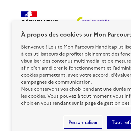
RÉPUBLIQUE
FRANÇAISE
À propos des
cookies
sur Mon Parcour
Bienvenue ! Le site Mon Parcours Handicap utili
à ces utilisateurs de profiter pleinement des fon
visualiser des contenus multimedia, et de mesurer
afin d’en améliorer le fonctionnement et l’administr
Nos partenaires
cookies permettant, avec votre accord, d’évalue
campagnes de communication.
Nous conservons vos choix pendant une durée m
La Caisse des Dépôts
les cookies. Vous pouvez à tout moment vous inf
accompagne les parcours
de vie
choix en vous rendant sur la
page de gestion des
Plan du site
Accessibilité : totalement conforme
Mentions 
Personnaliser
Tout ref
Informations sur le site
Sauf mention contraire, tous les contenus de ce site sont sous
lic