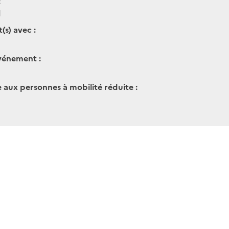
:
1
(s) avec :
vénement :
e aux personnes à mobilité réduite :