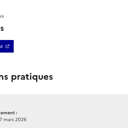
oi
us
nt
ns pratiques
nement :
27 mars 2026