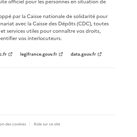
te officiel pour les personnes en situation de
oppé par la Caisse nationale de solidarité pour
nariat avec la Caisse des Dépôts (CDC), toutes
 et services utiles pour connaître vos droits,
ntifier vos interlocuteurs.
tenaires
c.fr
legifrance.gouv.fr
data.gouv.fr
on des cookies
Aide sur ce site