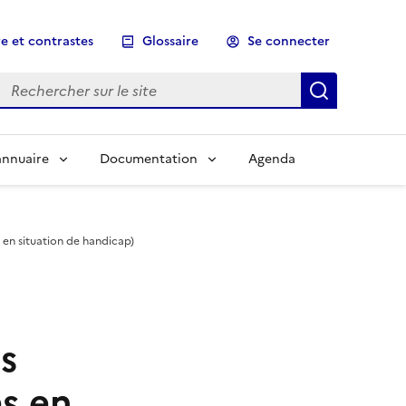
e et contrastes
Glossaire
Se connecter
Rechercher sur le site
Lancer un
annuaire
Documentation
Agenda
 en situation de handicap)
s
s en