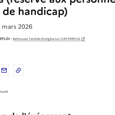
n de handicap)
7 mars 2026
MPLOI
-
Retrouver l'article d'origine sur CAP EMPLOI
sur
'article sur X (anciennement
rtager l'article sur
Facebook
Partager l'article par courriel
Copier dans le presse-papier
LinkedIn
Twitter
)
orum