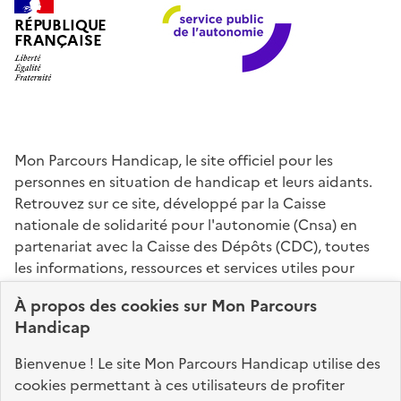
RÉPUBLIQUE
FRANÇAISE
Mon Parcours Handicap, le site officiel pour les
personnes en situation de handicap et leurs aidants.
Retrouvez sur ce site, développé par la Caisse
nationale de solidarité pour l'autonomie (Cnsa) en
partenariat avec la Caisse des Dépôts (CDC), toutes
les informations, ressources et services utiles pour
connaître vos droits, effectuer vos démarches,
À propos des
cookies
sur Mon Parcours
identifier vos interlocuteurs.
Handicap
Nos sites partenaires
Bienvenue ! Le site Mon Parcours Handicap utilise des
info.gouv.fr
service-public.fr
legifrance.gouv.fr
cookies permettant à ces utilisateurs de profiter