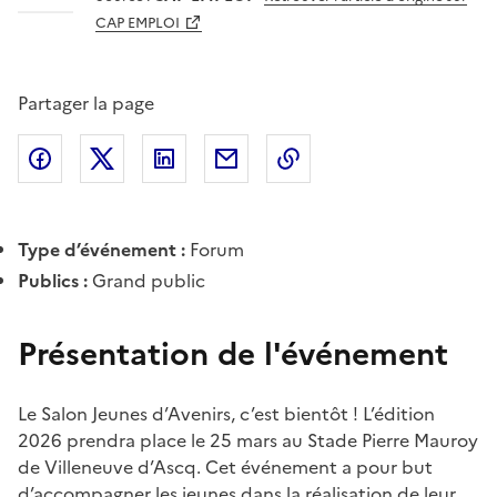
CAP EMPLOI
Partager la page
Partager l'article sur
Partager l'article sur X (anciennement
Partager l'article sur
Facebook
Partager l'article par courriel
Copier dans le presse
LinkedIn
Twitte
Type d’événement :
Forum
Publics :
Grand public
Présentation de l'événement
Le Salon Jeunes d’Avenirs, c’est bientôt ! L’édition
2026 prendra place le 25 mars au Stade Pierre Mauroy
de Villeneuve d’Ascq. Cet événement a pour but
d’accompagner les jeunes dans la réalisation de leur