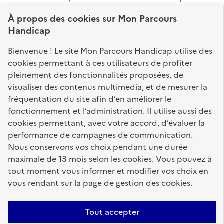
connaître vos droits, effectuer vos démarches,
À propos des
cookies
sur Mon Parcours
identifier vos interlocuteurs.
Handicap
Nos sites partenaires
Bienvenue ! Le site Mon Parcours Handicap utilise des
info.gouv.fr
service-public.fr
legifrance.gouv.fr
cookies permettant à ces utilisateurs de profiter
pleinement des fonctionnalités proposées, de
data.gouv.fr
visualiser des contenus multimedia, et de mesurer la
fréquentation du site afin d’en améliorer le
fonctionnement et l’administration. Il utilise aussi des
Nos partenaires
cookies permettant, avec votre accord, d’évaluer la
performance de campagnes de communication.
Nous conservons vos choix pendant une durée
La Caisse des Dépôts
accompagne les parcours
maximale de 13 mois selon les cookies. Vous pouvez à
de vie
tout moment vous informer et modifier vos choix en
vous rendant sur la
page de gestion des cookies
.
Plan du site
Accessibilité : totalement conforme
Mentions légales
Tout accepter