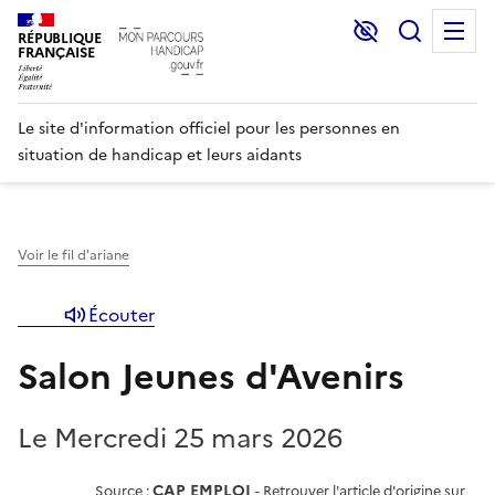
Lecture et C
Recher
M
RÉPUBLIQUE
FRANÇAISE
Le site d'information officiel pour les personnes en
situation de handicap et leurs aidants
Voir le fil d'ariane
Écouter
Salon Jeunes d'Avenirs
Le Mercredi 25 mars 2026
CAP EMPLOI
Source :
-
Retrouver l'article d'origine sur