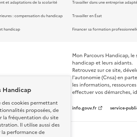
 et adaptations de la scolarité
Travailler dans une entreprise adapt
rieures : compensation du handicap
Travailler en Ésat
et handicap
Financer sa formation professionnell
Mon Parcours Handicap, le si
handicap et leurs aidants.
Retrouvez sur ce site, dével
l'autonomie (Cnsa) en parte
les informations, ressources
s Handicap
effectuer vos démarches, ide
Nos sites par
se des cookies permettant
info.gouv.fr
service-publi
ctionnalités proposées, de
 la fréquentation du site
ation. Il utilise aussi des
r la performance de