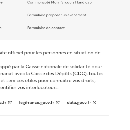
ée
Communauté Mon Parcours Handicap
Formulaire proposer un événement
e
Formulaire de contact
te officiel pour les personnes en situation de
oppé par la Caisse nationale de solidarité pour
nariat avec la Caisse des Dépôts (CDC), toutes
 et services utiles pour connaître vos droits,
ntifier vos interlocuteurs.
tenaires
c.fr
legifrance.gouv.fr
data.gouv.fr