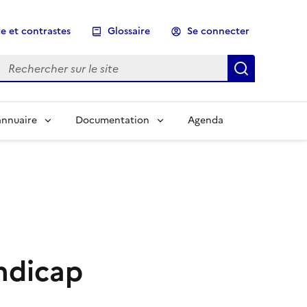
e et contrastes
Glossaire
Se connecter
Rechercher sur le site
Lancer un
annuaire
Documentation
Agenda
andicap