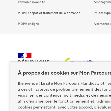
Pension d'invalidité
Aménagement
MDPH : dépôt et traitement de la demande
Études supé
MDPH en ligne
Alternance 
RÉPUBLIQUE
FRANÇAISE
À propos des
cookies
sur Mon Parcour
Bienvenue ! Le site Mon Parcours Handicap utili
à ces utilisateurs de profiter pleinement des fon
visualiser des contenus multimedia, et de mesurer
afin d’en améliorer le fonctionnement et l’administr
Nos partenaires
cookies permettant, avec votre accord, d’évalue