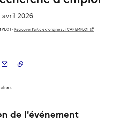
 avril 2026
MPLOI
-
Retrouver l'article d'origine sur CAP EMPLOI
sur
'article sur X (anciennement
rtager l'article sur
Facebook
Partager l'article par courriel
Copier dans le presse-papier
LinkedIn
Twitter
)
eliers
on de l'événement