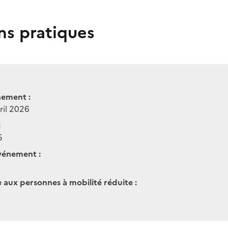
ns pratiques
nement :
ril 2026
:
5
vénement :
e aux personnes à mobilité réduite :