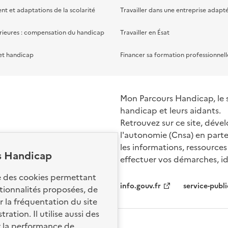
 et adaptations de la scolarité
Travailler dans une entreprise adapt
rieures : compensation du handicap
Travailler en Ésat
et handicap
Financer sa formation professionnell
Mon Parcours Handicap, le si
handicap et leurs aidants.
Retrouvez sur ce site, dével
l'autonomie (Cnsa) en parte
les informations, ressources
s Handicap
effectuer vos démarches, ide
Nos sites par
se des cookies permettant
info.gouv.fr
service-publi
ctionnalités proposées, de
 la fréquentation du site
ation. Il utilise aussi des
r la performance de