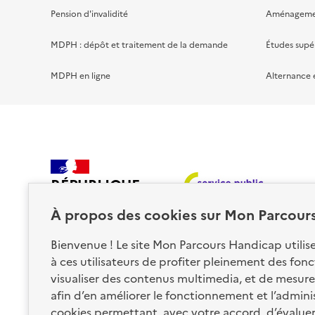
Pension d'invalidité
Aménagement
MDPH : dépôt et traitement de la demande
Études supé
MDPH en ligne
Alternance 
RÉPUBLIQUE
FRANÇAISE
À propos des
cookies
sur Mon Parcour
Bienvenue ! Le site Mon Parcours Handicap utili
à ces utilisateurs de profiter pleinement des fon
visualiser des contenus multimedia, et de mesurer
afin d’en améliorer le fonctionnement et l’administr
Nos partenaires
cookies permettant, avec votre accord, d’évalue