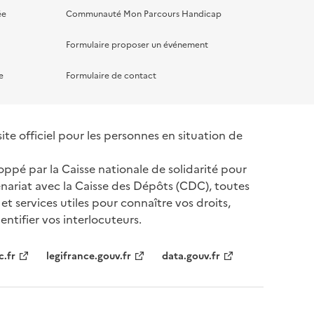
ée
Communauté Mon Parcours Handicap
Formulaire proposer un événement
e
Formulaire de contact
te officiel pour les personnes en situation de
oppé par la Caisse nationale de solidarité pour
nariat avec la Caisse des Dépôts (CDC), toutes
 et services utiles pour connaître vos droits,
ntifier vos interlocuteurs.
tenaires
c.fr
legifrance.gouv.fr
data.gouv.fr