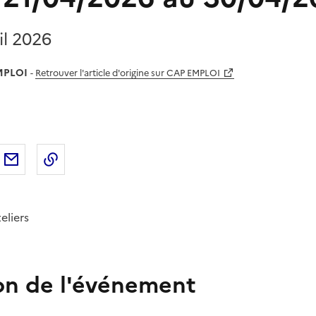
il 2026
MPLOI
-
Retrouver l'article d'origine sur CAP EMPLOI
sur
'article sur X (anciennement
rtager l'article sur
Facebook
Partager l'article par courriel
Copier dans le presse-papier
LinkedIn
Twitter
)
eliers
on de l'événement