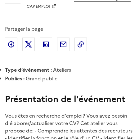
CAP EMPLOI
Partager la page
Partager l'article sur
Partager l'article sur X (anciennement
Partager l'article sur
Facebook
Partager l'article par courriel
Copier dans le presse
LinkedIn
Twitte
Type d’événement :
Ateliers
Publics :
Grand public
Présentation de l'événement
Vous êtes en recherche d'emploi? Vous avez besoin
d'élaborer/actualiser votre CV? Cet atelier vous
propose de: - Comprendre les attentes des recruteurs
- Identifier la fonction et le rôle d'un CV - Identifier les