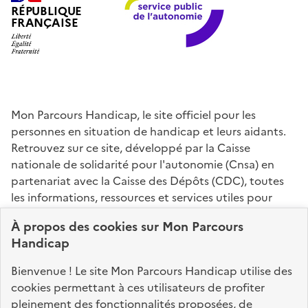
RÉPUBLIQUE
FRANÇAISE
Mon Parcours Handicap, le site officiel pour les
personnes en situation de handicap et leurs aidants.
Retrouvez sur ce site, développé par la Caisse
nationale de solidarité pour l'autonomie (Cnsa) en
partenariat avec la Caisse des Dépôts (CDC), toutes
les informations, ressources et services utiles pour
connaître vos droits, effectuer vos démarches,
À propos des
cookies
sur Mon Parcours
identifier vos interlocuteurs.
Handicap
Nos sites partenaires
Bienvenue ! Le site Mon Parcours Handicap utilise des
info.gouv.fr
service-public.fr
legifrance.gouv.fr
cookies permettant à ces utilisateurs de profiter
pleinement des fonctionnalités proposées, de