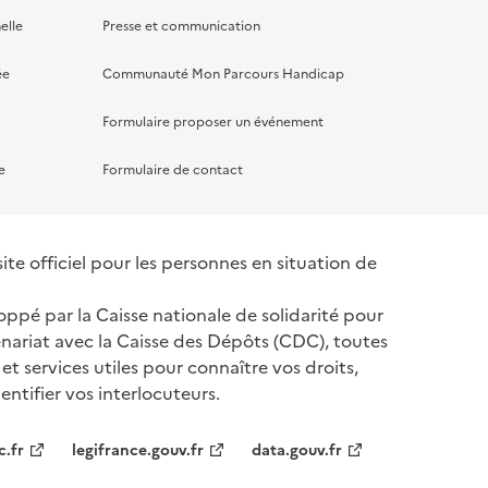
elle
Presse et communication
ée
Communauté Mon Parcours Handicap
Formulaire proposer un événement
e
Formulaire de contact
te officiel pour les personnes en situation de
oppé par la Caisse nationale de solidarité pour
nariat avec la Caisse des Dépôts (CDC), toutes
 et services utiles pour connaître vos droits,
ntifier vos interlocuteurs.
tenaires
c.fr
legifrance.gouv.fr
data.gouv.fr