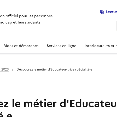
Lectur
ion officiel pour les personnes
ndicap et leurs aidants
Aides et démarches
Services en ligne
Interlocuteurs et 
l 2026
Découvrez le métier d'Educateur-trice spécialisé.e
z le métier d'Educateur
é.e