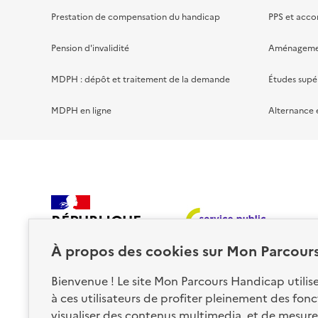
Prestation de compensation du handicap
PPS et acc
Pension d'invalidité
Aménagement
MDPH : dépôt et traitement de la demande
Études supé
MDPH en ligne
Alternance 
RÉPUBLIQUE
FRANÇAISE
À propos des
cookies
sur Mon Parcour
Bienvenue ! Le site Mon Parcours Handicap utili
à ces utilisateurs de profiter pleinement des fon
visualiser des contenus multimedia, et de mesurer