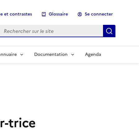
e et contrastes
Glossaire
Se connecter
Rechercher sur le site
Lancer un
annuaire
Documentation
Agenda
-trice