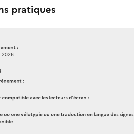
ns pratiques
nement :
il 2026
:
4
vénement :
t compatible avec les lecteurs d'écran :
ge ou une vélotypie ou une traduction en langue des signes
onible