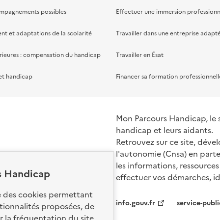
ompagnements possibles
Effectuer une immersion professionn
 et adaptations de la scolarité
Travailler dans une entreprise adapt
rieures : compensation du handicap
Travailler en Ésat
et handicap
Financer sa formation professionnell
Mon Parcours Handicap, le si
handicap et leurs aidants.
Retrouvez sur ce site, dével
l'autonomie (Cnsa) en parte
les informations, ressources
s Handicap
effectuer vos démarches, ide
Nos sites par
se des cookies permettant
info.gouv.fr
service-publi
ctionnalités proposées, de
 la fréquentation du site