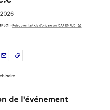
l 2026
MPLOI
-
Retrouver l'article d'origine sur CAP EMPLOI
sur
'article sur X (anciennement
rtager l'article sur
Facebook
Partager l'article par courriel
Copier dans le presse-papier
LinkedIn
Twitter
)
binaire
on de l'événement