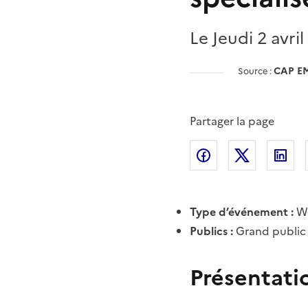
Le Jeudi 2 avri
CAP E
Source :
Partager la page
Partager l'article 
Partager l
Pa
Type d’événement :
We
Publics :
Grand public
Présentati