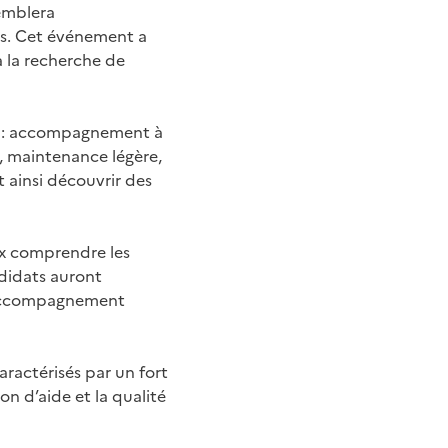
semblera
ls. Cet événement a
à la recherche de
és : accompagnement à
e, maintenance légère,
 ainsi découvrir des
ux comprendre les
ndidats auront
 d’accompagnement
ractérisés par un fort
on d’aide et la qualité