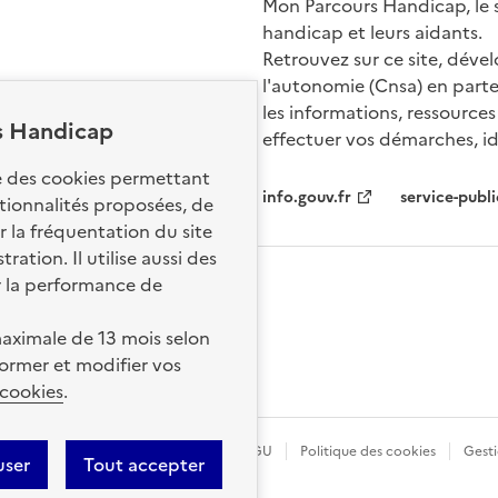
Mon Parcours Handicap, le si
handicap et leurs aidants.
Retrouvez sur ce site, dével
l'autonomie (Cnsa) en parte
les informations, ressources
s Handicap
effectuer vos démarches, ide
Nos sites par
se des cookies permettant
info.gouv.fr
service-publi
ctionnalités proposées, de
 la fréquentation du site
ation. Il utilise aussi des
r la performance de
aximale de 13 mois selon
ormer et modifier vos
 cookies
.
légales
Données personnelles
CGU
Politique des cookies
Gesti
user
Tout accepter
ence etalab-2.0