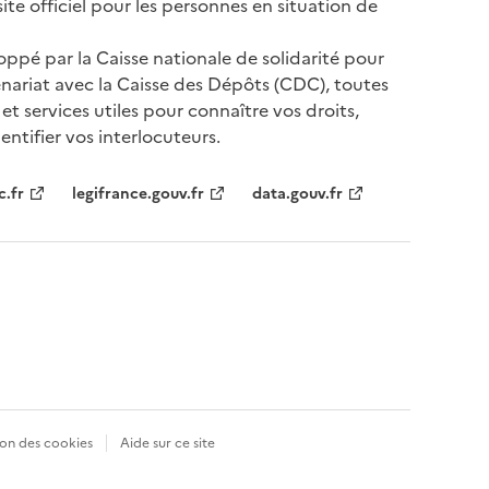
te officiel pour les personnes en situation de
oppé par la Caisse nationale de solidarité pour
nariat avec la Caisse des Dépôts (CDC), toutes
 et services utiles pour connaître vos droits,
ntifier vos interlocuteurs.
tenaires
c.fr
legifrance.gouv.fr
data.gouv.fr
on des cookies
Aide sur ce site