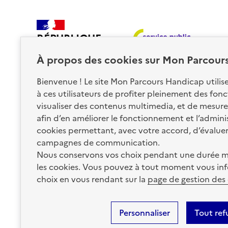
RÉPUBLIQUE
FRANÇAISE
À propos des
cookies
sur Mon Parcour
Bienvenue ! Le site Mon Parcours Handicap utili
à ces utilisateurs de profiter pleinement des fon
visualiser des contenus multimedia, et de mesurer
afin d’en améliorer le fonctionnement et l’administr
Nos partenaires
cookies permettant, avec votre accord, d’évalue
campagnes de communication.
Nous conservons vos choix pendant une durée m
La Caisse des Dépôts
les cookies. Vous pouvez à tout moment vous inf
accompagne les parcours
de vie
choix en vous rendant sur la
page de gestion des
Plan du site
Accessibilité : totalement conforme
Mentions 
Personnaliser
Tout ref
Informations sur le site
Sauf mention contraire, tous les contenus de ce site sont sous
lic