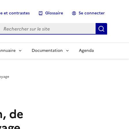
e et contrastes
Glossaire
Se connecter
Rechercher sur le site
Lancer un
annuaire
Documentation
Agenda
toyage
n, de
yage