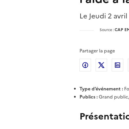
Le Jeudi 2 avri
CAP E
Source :
Partager la page
Partager l'article 
Partager l
Pa
Type d’événement :
F
Publics :
Grand public,
Présentati