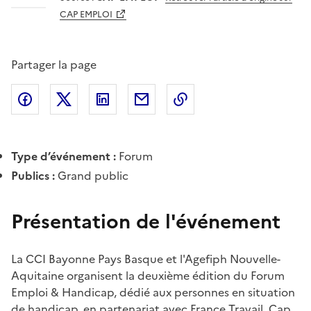
CAP EMPLOI
Partager la page
Partager l'article sur
Partager l'article sur X (anciennement
Partager l'article sur
Facebook
Partager l'article par courriel
Copier dans le presse
LinkedIn
Twitte
Type d’événement :
Forum
Publics :
Grand public
Présentation de l'événement
La CCI Bayonne Pays Basque et l'Agefiph Nouvelle-
Aquitaine organisent la deuxième édition du Forum
Emploi & Handicap, dédié aux personnes en situation
de handicap, en partenariat avec France Travail, Cap