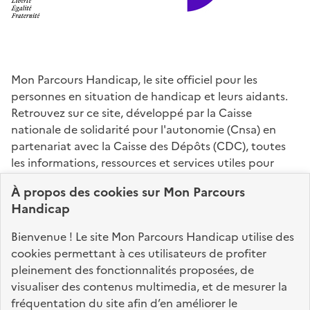
Mon Parcours Handicap, le site officiel pour les
personnes en situation de handicap et leurs aidants.
Retrouvez sur ce site, développé par la Caisse
nationale de solidarité pour l'autonomie (Cnsa) en
partenariat avec la Caisse des Dépôts (CDC), toutes
les informations, ressources et services utiles pour
connaître vos droits, effectuer vos démarches,
À propos des
cookies
sur Mon Parcours
identifier vos interlocuteurs.
Handicap
Nos sites partenaires
Bienvenue ! Le site Mon Parcours Handicap utilise des
info.gouv.fr
service-public.fr
legifrance.gouv.fr
cookies permettant à ces utilisateurs de profiter
pleinement des fonctionnalités proposées, de
data.gouv.fr
visualiser des contenus multimedia, et de mesurer la
fréquentation du site afin d’en améliorer le