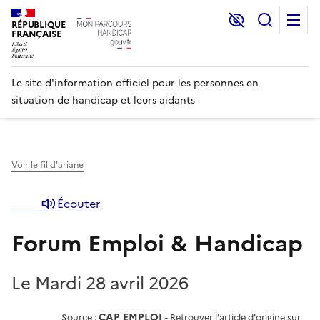
Lecture et C
Recher
M
RÉPUBLIQUE
FRANÇAISE
Le site d'information officiel pour les personnes en
situation de handicap et leurs aidants
Voir le fil d'ariane
Écouter
Forum Emploi & Handicap
Le Mardi 28 avril 2026
CAP EMPLOI
Source :
-
Retrouver l'article d'origine sur