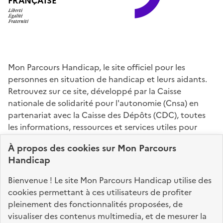
FRANÇAISE
Mon Parcours Handicap, le site officiel pour les
personnes en situation de handicap et leurs aidants.
Retrouvez sur ce site, développé par la Caisse
nationale de solidarité pour l'autonomie (Cnsa) en
partenariat avec la Caisse des Dépôts (CDC), toutes
les informations, ressources et services utiles pour
connaître vos droits, effectuer vos démarches,
À propos des
cookies
sur Mon Parcours
identifier vos interlocuteurs.
Handicap
Nos sites partenaires
Bienvenue ! Le site Mon Parcours Handicap utilise des
info.gouv.fr
service-public.fr
legifrance.gouv.fr
cookies permettant à ces utilisateurs de profiter
pleinement des fonctionnalités proposées, de
data.gouv.fr
visualiser des contenus multimedia, et de mesurer la