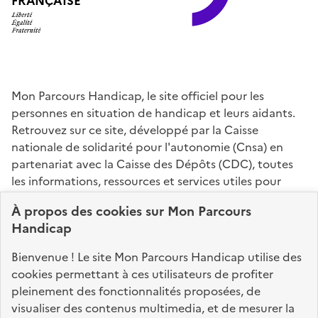
FRANÇAISE
Mon Parcours Handicap, le site officiel pour les
personnes en situation de handicap et leurs aidants.
Retrouvez sur ce site, développé par la Caisse
nationale de solidarité pour l'autonomie (Cnsa) en
partenariat avec la Caisse des Dépôts (CDC), toutes
les informations, ressources et services utiles pour
connaître vos droits, effectuer vos démarches,
À propos des
cookies
sur Mon Parcours
identifier vos interlocuteurs.
Handicap
Nos sites partenaires
Bienvenue ! Le site Mon Parcours Handicap utilise des
info.gouv.fr
service-public.fr
legifrance.gouv.fr
cookies permettant à ces utilisateurs de profiter
pleinement des fonctionnalités proposées, de
data.gouv.fr
visualiser des contenus multimedia, et de mesurer la