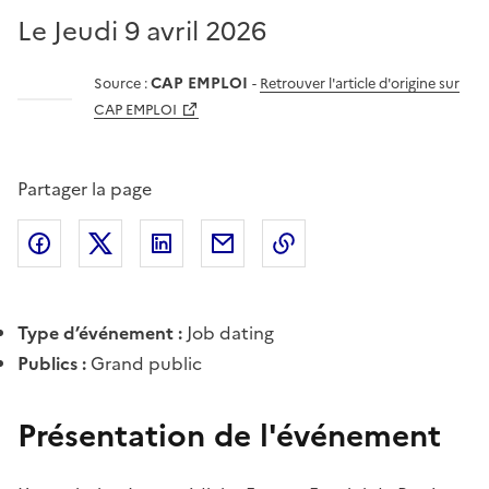
Le Jeudi 9 avril 2026
CAP EMPLOI
Source :
-
Retrouver l'article d'origine sur
CAP EMPLOI
Partager la page
Partager l'article sur
Partager l'article sur X (anciennement
Partager l'article sur
Facebook
Partager l'article par courriel
Copier dans le presse
LinkedIn
Twitte
Type d’événement :
Job dating
Publics :
Grand public
Présentation de l'événement