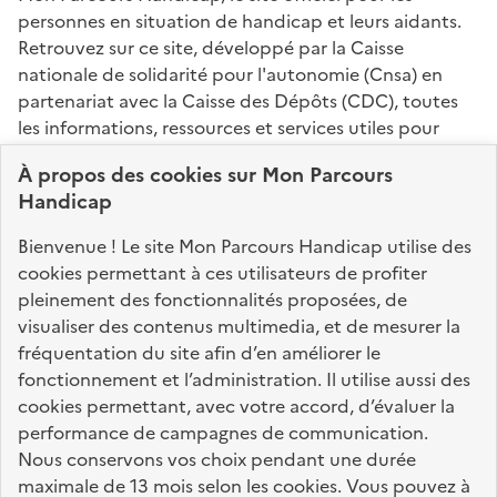
personnes en situation de handicap et leurs aidants.
Retrouvez sur ce site, développé par la Caisse
nationale de solidarité pour l'autonomie (Cnsa) en
partenariat avec la Caisse des Dépôts (CDC), toutes
les informations, ressources et services utiles pour
connaître vos droits, effectuer vos démarches,
À propos des
cookies
sur Mon Parcours
identifier vos interlocuteurs.
Handicap
Nos sites partenaires
Bienvenue ! Le site Mon Parcours Handicap utilise des
info.gouv.fr
service-public.fr
legifrance.gouv.fr
cookies permettant à ces utilisateurs de profiter
pleinement des fonctionnalités proposées, de
data.gouv.fr
visualiser des contenus multimedia, et de mesurer la
fréquentation du site afin d’en améliorer le
fonctionnement et l’administration. Il utilise aussi des
Nos partenaires
cookies permettant, avec votre accord, d’évaluer la
performance de campagnes de communication.
Nous conservons vos choix pendant une durée
La Caisse des Dépôts
accompagne les parcours
maximale de 13 mois selon les cookies. Vous pouvez à
de vie