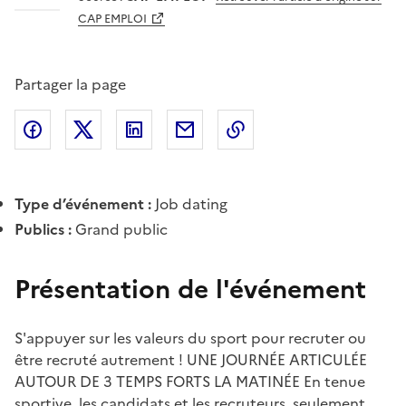
CAP EMPLOI
Partager la page
Partager l'article sur
Partager l'article sur X (anciennement
Partager l'article sur
Facebook
Partager l'article par courriel
Copier dans le presse
LinkedIn
Twitte
Type d’événement :
Job dating
Publics :
Grand public
Présentation de l'événement
S'appuyer sur les valeurs du sport pour recruter ou
être recruté autrement ! UNE JOURNÉE ARTICULÉE
AUTOUR DE 3 TEMPS FORTS LA MATINÉE En tenue
sportive, les candidats et les recruteurs, seulement