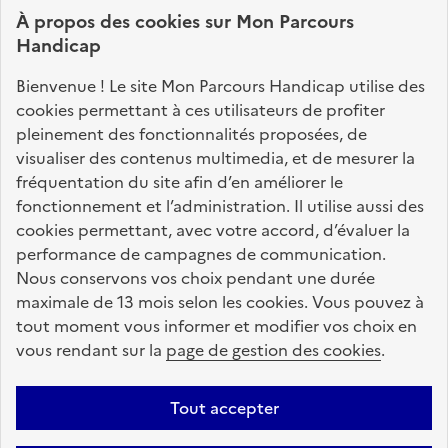
connaître vos droits, effectuer vos démarches,
À propos des
cookies
sur Mon Parcours
identifier vos interlocuteurs.
Handicap
Nos sites partenaires
Bienvenue ! Le site Mon Parcours Handicap utilise des
info.gouv.fr
service-public.fr
legifrance.gouv.fr
cookies permettant à ces utilisateurs de profiter
pleinement des fonctionnalités proposées, de
data.gouv.fr
visualiser des contenus multimedia, et de mesurer la
fréquentation du site afin d’en améliorer le
fonctionnement et l’administration. Il utilise aussi des
Nos partenaires
cookies permettant, avec votre accord, d’évaluer la
performance de campagnes de communication.
Nous conservons vos choix pendant une durée
La Caisse des Dépôts
accompagne les parcours
maximale de 13 mois selon les cookies. Vous pouvez à
de vie
tout moment vous informer et modifier vos choix en
vous rendant sur la
page de gestion des cookies
.
Plan du site
Accessibilité : totalement conforme
Mentions légales
Tout accepter
Données personnelles
CGU
Politique des cookies