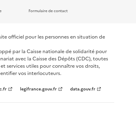
e
Formulaire de contact
te officiel pour les personnes en situation de
oppé par la Caisse nationale de solidarité pour
nariat avec la Caisse des Dépôts (CDC), toutes
 et services utiles pour connaître vos droits,
ntifier vos interlocuteurs.
tenaires
c.fr
legifrance.gouv.fr
data.gouv.fr