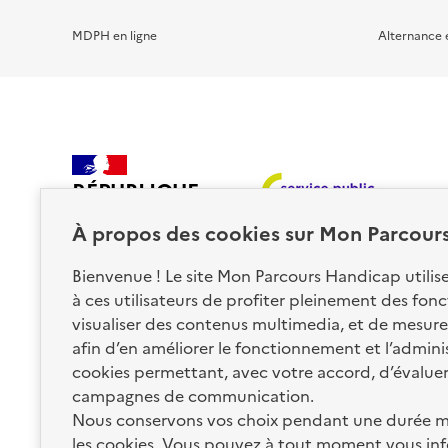
MDPH en ligne
Alternance 
RÉPUBLIQUE
FRANÇAISE
À propos des
cookies
sur Mon Parcour
Bienvenue ! Le site Mon Parcours Handicap utili
à ces utilisateurs de profiter pleinement des fon
visualiser des contenus multimedia, et de mesurer
afin d’en améliorer le fonctionnement et l’administr
Nos partenaires
cookies permettant, avec votre accord, d’évalue
campagnes de communication.
Nous conservons vos choix pendant une durée m
La Caisse des Dépôts
les cookies. Vous pouvez à tout moment vous inf