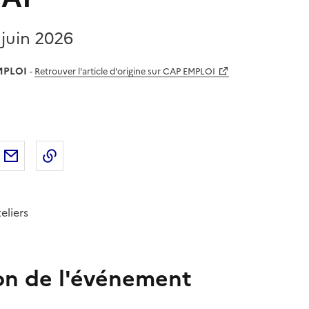
 juin 2026
MPLOI
-
Retrouver l'article d'origine sur CAP EMPLOI
sur
'article sur X (anciennement
rtager l'article sur
Facebook
Partager l'article par courriel
Copier dans le presse-papier
LinkedIn
Twitter
)
eliers
on de l'événement