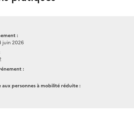
nement :
4 juin 2026
:
2
vénement :
e aux personnes à mobilité réduite :