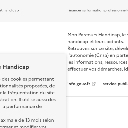
et handicap
Financer sa formation professionnell
Mon Parcours Handicap, le si
handicap et leurs aidants.
Retrouvez sur ce site, dével
l'autonomie (Cnsa) en parte
les informations, ressources
s Handicap
effectuer vos démarches, ide
Nos sites par
se des cookies permettant
info.gouv.fr
service-publi
ctionnalités proposées, de
 la fréquentation du site
ation. Il utilise aussi des
r la performance de
aximale de 13 mois selon
ormer et modifier vos