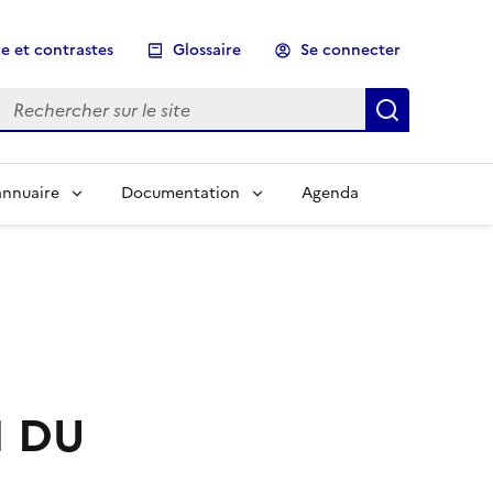
e et contrastes
Glossaire
Se connecter
Rechercher sur le site
Lancer un
annuaire
Documentation
Agenda
N DU