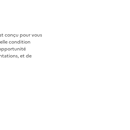
est conçu pour vous
velle condition
'opportunité
ntations, et de