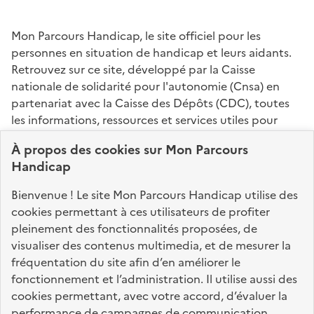
Mon Parcours Handicap, le site officiel pour les
personnes en situation de handicap et leurs aidants.
Retrouvez sur ce site, développé par la Caisse
nationale de solidarité pour l'autonomie (Cnsa) en
partenariat avec la Caisse des Dépôts (CDC), toutes
les informations, ressources et services utiles pour
connaître vos droits, effectuer vos démarches,
À propos des
cookies
sur Mon Parcours
identifier vos interlocuteurs.
Handicap
Nos sites partenaires
Bienvenue ! Le site Mon Parcours Handicap utilise des
info.gouv.fr
service-public.fr
legifrance.gouv.fr
cookies permettant à ces utilisateurs de profiter
pleinement des fonctionnalités proposées, de
data.gouv.fr
visualiser des contenus multimedia, et de mesurer la
fréquentation du site afin d’en améliorer le
fonctionnement et l’administration. Il utilise aussi des
Nos partenaires
cookies permettant, avec votre accord, d’évaluer la
performance de campagnes de communication.