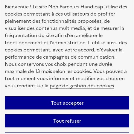
Nos sites partenaires
Bienvenue ! Le site Mon Parcours Handicap utilise des
info.gouv.fr
service-public.fr
legifrance.gouv.fr
cookies permettant à ces utilisateurs de profiter
pleinement des fonctionnalités proposées, de
data.gouv.fr
visualiser des contenus multimedia, et de mesurer la
fréquentation du site afin d’en améliorer le
fonctionnement et l’administration. Il utilise aussi des
Nos partenaires
cookies permettant, avec votre accord, d’évaluer la
performance de campagnes de communication.
Nous conservons vos choix pendant une durée
La Caisse des Dépôts
accompagne les parcours
maximale de 13 mois selon les cookies. Vous pouvez à
de vie
tout moment vous informer et modifier vos choix en
vous rendant sur la
page de gestion des cookies
.
Plan du site
Accessibilité : totalement conforme
Mentions légales
Tout accepter
Données personnelles
CGU
Politique des cookies
Tout refuser
Informations sur le site
Gestion des cookies
Aide sur ce site